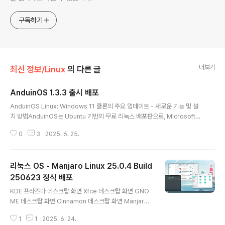
구독하기
더보기
최신 정보/Linux
의 다른 글
AnduinOS 1.3.3 출시 배포
글 내용
AnduinOS Linux: Windows 11 클론의 주요 업데이트 - 새로운 기능 및 설
치 방법AnduinOS는 Ubuntu 기반의 무료 리눅스 배포판으로, Microsoft가
숨을 쉬지 않고 Windows와 유사한 데스크톱을 원하는 사람들을 위해 맞춤 제
0
3
2025. 6. 25.
작되었습니다. 가볍고(약 2GB), 개인정보 보호(원격 측정 없음), 베어 메탈이나
가상 머신에서도 잘 작동합니다. 거의 모든 최신 x86-64 컴퓨터에서 실행됩니
다.시작하기: 주요 내용AnduinOS는 윈도우의 간소화된 버전처럼 보이고 느껴
리눅스 OS - Manjaro Linux 25.0.4 Build
지지만, 그 이면에는 모두 리눅스가 깔려 있습니다. GNOME 데스크톱은 깨끗
하고 간단하며 리눅스를 한 번도 만져본 적이 없더라도 탐색하기 쉽습니다. 두
250623 정식 배포
글 내용
가지 맛이 있습니다:LTS (장기 지원): Ubuntu 2..
KDE 프라즈마 데스크탑 화면 Xfce 데스크탑 화면 GNO
ME 데스크탑 화면 Cinnamon 데스크탑 화면 Manjaro
는 Windows를 대체하기에 적합한 전문적으로 만들어진
1
1
2025. 6. 24.
운영 체제입니다.공식 및 커뮤니티 에디션을 통해 여러 데