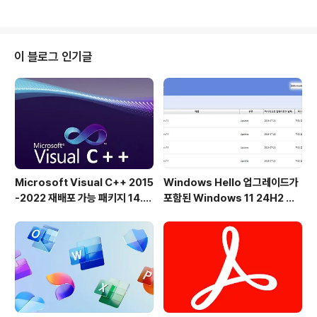
스크톱 환경을 이용할 수 있습니다.액세스 가능하고 사용
하기 쉬운 오픈 소스 운영 체제입니다. 첨단 소프트웨어의
모든 이점을 신속하게 시작하는 데 중점을 두고 자동화된
도구를 제공하여 수동 개입을 줄이고 필요할 때 즉시 사용
이 블로그 인기글
할 수 있도록 지원합니다. 만자로는 초보자와 숙련된 컴퓨
터 사용자 모두에게 적합합니다.독점 운영 체제와 달리 하
드웨어를 제한 없이 완벽하게 제어할 수 있습니다. 따라서
Manjaro는 가정, 직장 및 개발 환경에서 이상적인 강력한
운영 체제를 제공합니다.W..
Microsoft Visual C++ 2015
Windows Hello 업그레이드가
-2022 재배포 가능 패키지 14.5
포함된 Windows 11 24H2 및
1.36231 공식 버전
25H2용 KB5101684 업데이트
출시