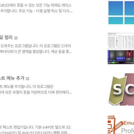
egEdt32에서 찾을 수 있는 모든 기능 외에도 레지스
추가합니다. 주요 기능 - 다중 실행 취소 및 다시
다 놓기 - 레지스트리 스냅샷 - 백업 및 복원 - 조
에서 실행됩니다.주요 기능:다중 실행 취소 및 다시 실
.검색 및 바꾸기 - 레지스트리 키, 값 및 데이터를
 및 정리
도록 도와주는 프로그램입니다. 이 프로그램은 드라이
렉터리에 더 큰 영역을 할당합니다. 색상 등을 통해
 어디를 자세히 살펴봐야 하는지 한눈에 파악할 수
통해 드라이브의 사용량 비율을 쉽게 확인할 수 있
WinDirStat 웹사이트를 참조하십시
량..
텍스트 메뉴 추가
텍스트 메뉴를 추가합니다. 이 프로그램은
함하여 모든 유형의 창을 지원하므로 더욱 편리해지기
성과 가벼움이 더욱 뛰어납니다. 앱을 사용하려면
이동한 후 단축키 “Ctrl + 오른쪽 마우스 버튼”을
tContextMenu.xml 파일에서 변경할 수 있
운 텍스트 편집기입니다. 기본 64비트 빌드와 32
(256비트) 및 AVX-512(512비트) 명령 집합에