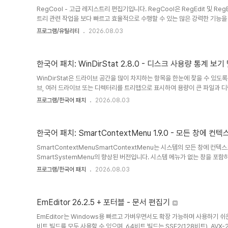
RegCool - 고급 레지스트리 편집기입니다. RegCool은 RegEdit 및 R
트리 관련 작업을 보다 빠르고 효율적으로 수행할 수 있는 많은 강력한 기능을 
실행 - 검색 및 바꾸기 - 레지스트리 비교 - 잘라내기, 복사 및 붙여넣기 - 끌어
프로그램/유틸리티
2026.08.03
각 모음입니다. RegCool은 Windows XP 이상의 모든 Windows 버전
행 - 실행 취소 기록을 디스크에 저장하고 시작할 때 다시 로드할 수 있습니다..
검색하고 초고속 검색 알고리즘으로..
한국어 패치: WinDirStat 2.8.0 - 디스크 사용량 통계 보기
WinDirStat은 드라이브 공간을 많이 차지하는 항목을 한눈에 찾을 수 있
브, 여러 드라이브 또는 디렉터리를 트리맵으로 표시하여 용량이 큰 파일과 디
이러한 영역을 시각적으로 구분함으로써 어떤 항목이 공간을 많이 차지하는지,
프로그램/한국어 패치
2026.08.03
있습니다.디렉터리 트리는 트리 목록과 트리맵으로 동시에 표시됩니다. 이를 
습니다.WinDirStat의 배경 및 다른 운영 체제용 버전에 대한 자세한 내용은 
오.WinDirStat은 Microsoft Windows 클라이언트 및 서버용 디스크 사용
한국어 패치: SmartContextMenu 1.9.0 - 모든 창에 컨
SmartContextMenuSmartContextMenu는 시스템의 모든 창에 컨
SmartSystemMenu의 향상된 버전입니다. 시스템 메뉴가 없는 창을 포
를 바랍니다. 또한 별도의 DLL 모듈에 있는 후크를 사용하지 않으므로 안정
프로그램/한국어 패치
2026.08.03
SmartContextMenu.exe 파일을 실행하고 마우스 커서를 원하는 창으로 
사용하세요. 모든 메뉴 설정과 단축키는 시스템 트레이의 설정 대화상자와 Smar
습니다. 사용 가능한 메뉴 항목:정보. 현재 창과 프로세스에 대한 정보..
EmEditor 26.2.5 + 포터블 - 문서 편집기
EmEditor는 Windows용 빠르고 가벼우면서도 확장 가능하며 사용하기 쉬
비트 빌드를 모두 사용할 수 있으며, 64비트 빌드는 SSE2(128비트), AVX-2