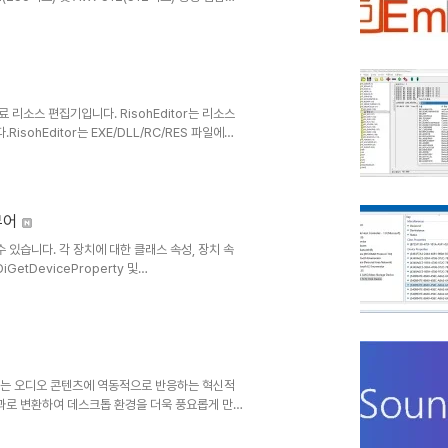
진 파일 편집• 최적화된 검색 및 재배치• 개선된 설
• 마우스 휠을 클릭하여 자동 패닝• 드래그 앤 드롭
 ASP, C, CSS, HTML, javascript,
 무료 리소스 편집기입니다. RisohEditor는 리소스
sohEditor는 EXE/DLL/RC/RES 파일에서
를 사용하여 Windows 리소스 (대화 상자, 메뉴,
프트웨어는 다국어 (영어, 한국어, 중국어, 이탈리아
ogram Files (x86)"에 설치하지 마십시오. ..
뷰어
 수 있습니다. 각 장치에 대한 클래스 속성, 장치 속
GetDeviceProperty 및
정보를 가져올 수 있습니다.Windows 장치 관리자와
됩니다.홈Deansbury.zip
재생되는 오디오 콘텐츠에 역동적으로 반응하는 혁신적
과로 변환하여 데스크톱 환경을 더욱 풍요롭게 만들
을 선택할 수 있습니다. 막대, 막대 + 피크, 미러
로스코프, 방사형 파형, 스펙트로그램 등 다양한 스타일