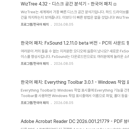
사용 방법:압축 파일을 아무 폴더에 압축 해제한 다음 프로그램을 실행하세요. "
WizTree 4.32 - 디스크 공간 분석기 - 한국어 패치
WizTree는 세계에서 가장 빠른 디스크 공간 분석기입니다. 하드 드라이브를
간을 차지하는지 보여줍니다. 이보다 더 빠른 방법은 없을 것입니다! WizT
"공간 낭비"를 신속하게 찾아 제거하세요. WizTree는 NTFS로 포맷된 하
프로그램/한국어 패치
2026.08.05
읽어 하드 드라이브에서 가장 많은 공간을 차지하는 파일과 폴더를 매우 빠른 
큰 파일을 찾을 수 있는 시각적 트리맵 기능도 제공합니다. 파일 이름 검색, 
제공합니다. 한국어 공식 작성 지원: VenusGirl ´``°³о❤..
한국어 패치: FxSound 1.2.11.0 beta 버전 - PC의 사운드
여러분이 거의 들을 수 없는 지저분한 오디오에 싫증이 났나요? 새로운 FxSou
이스를 향상시킵니다. FxSound는 다운로드만으로도 여러분에게 놀라운 소리
에게 적합한지 알게 될 것입니다. 대부분의 사람들은 더 나은 오디오 소프트
프로그램/한국어 패치
2026.08.05
에 무엇이 부족한지 모릅니다. 실제로 경험하지 않고는 전달하기가 어렵습니다
피커와 저렴한 헤드폰은...- 그리고 좋은 설정은 가격이 너무 비싸고 복잡합니
드를 제공합니다. 당신이 듣는 모든 것에 대한 놀라운 소리:음악: FxSound는 
한국어 패치: Everything Toolbar 3.0.1 - Windows 작
Everything Toolbar는 Windows 작업 표시줄에 Everything 기능을
Toolbar를 사용하면 Windows 작업 표시줄에서 이름으로 파일, 폴더 등을 즉시
파일 색인 생성, 검색, 그리고 다른 사람과의 간편한 파일 공유 기능을 제공합니다.
프로그램/한국어 패치
2026.08.05
● 설치 파일 실행● 작업 표시줄의 컨텍스트 메뉴에서 EverythingToolbar
한국어 공식 번역: VenusGirl ´``°³о공식 홈페이지EverythingToolbar-3.0
Adobe Acrobat Reader DC 2026.001.21779 - PDF