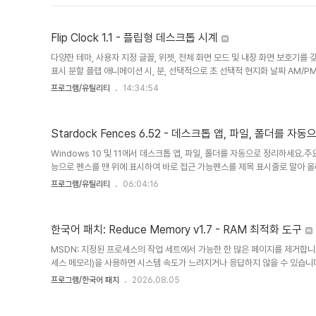
Flip Clock 1.1 - 플립형 데스크톱 시계
다양한 테마, 사용자 지정 글꼴, 위젯, 전체 화면 모드 및 내장 화면 보호기
표시 분할 플랩 애니메이션 시, 분, 선택적으로 초 선택적 현지화 날짜 AM/PM
숨기기 Windows 시스템 시계와 동기화됨형식 및 내용 24시간 또는 12시간
프로그램/유틸리티
14:34:54
는 분할 카드 선택적 날짜 표시 숫자에 대한 모든 Windows 글꼴 모든 설정
동하려면 어디에서나 드래그하세요. 전체 화면 모드 배경화면에 고정된 데스크
(Windows 11 스타일) 창 크기와 위치를 기억합니다.색상 및 테마 21가..
Stardock Fences 6.52 - 데스크톱 앱, 파일, 폴더를 자
Windows 10 및 11에서 데스크톱 앱, 파일, 폴더를 자동으로 정리하세요.
능으로 펜스를 맨 위에 표시하여 바로 접근 가능펜스를 제목 표시줄로 말아 올
규칙 정의하기여러 페이지의 펜스 사이를 스와이프하여 이동하기Windows 10
프로그램/유틸리티
06:04:16
Windows 10 및 11 테마에 맞춰 디자인된 크기 조절 가능한 음영 영역(
정리하세요. 펜스는 다양한 사용자 지정 기능을 제공하여 전 세계에서 가장 인
능Windows 키 + Space 키를 눌러 펜스를 모든 창 위에 표..
한국어 패치: Reduce Memory v1.7 - RAM 최적화 도구
MSDN: 지정된 프로세스의 작업 세트에서 가능한 한 많은 페이지를 제거합니
세스 메모리)을 사용하면 시스템 속도가 느려지거나 응답하지 않을 수 있습니
스템을 다시 원활하게 실행하려면 "메모리 줄이기"를 사용하십시오. 이렇게 하
프로그램/한국어 패치
2026.08.05
다.일반/제한된 사용자 권한으로 또는 /O 매개변수와 함께 사용하면 현재 
니다. 하지만 관리자 권한으로 사용하면 서비스 및 백그라운드에서 실행되는 