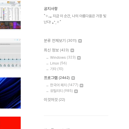
공지사항
˚✧₊⁎ 지금 이 순간, 나의 아름다움은 가장 빛
난다! ⁎⁺˳✧˚
분류 전체보기
(3011)
최신 정보
(423)
Windows
(323)
Linux
(56)
기타
(10)
프로그램
(2462)
한국어 패치
(1477)
유틸리티
(985)
이것저것
(22)