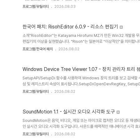
대한 별도의 빌드를 포함합니다. 기능: • 최대 248GB의 파일 크기 지원• 이
프로그램/유틸리티
2026.08.03
계 플러그인• 패널 기능 표시 기능• 각 행의 길이가 길어질 때 최적화된 속도
지원• 프로그램 설정에서 임시 폴더 지정• 레지스트리의 INI 파일 가져오기• 유니코드•
JSP, Pascal, Perl,..
한국어 패치: RisohEditor 6.0.9 - 리소스 편집기
소개"RisohEditor"는 Katayama Hirofumi MZ가 만든 Win32 개발용
편집기의 이상을 실현했습니다. "Risoh"는 일본어로 "이상적인"을 의미합니다.Ri
리소스 데이터를 추가, 편집, 추출, 복제 및 제거할 수 있습니다.RisohEditor
프로그램/한국어 패치
2026.08.02
아이콘, 커서, 문자열 테이블, 메시지 테이블 등)를 편집할 수 있습니다.이 소
어, 러시아어 및 일본어)입니다.주의 사항: "C:\Program Files" 또는 "C:\Pr
Windows Device Tree Viewer 1.07 - 장치 관리자 트리 
SetupAPI/SetupDi 함수를 사용하여 Windows 장치 트리를 보고 검색할
성 및 레지스트리 속성이 표시됩니다.SetupDiOpenDevRegKey, SetupDi
SetupDiGetDeviceRegistryProperty와 같은 함수를 사용하여 이 
프로그램/유틸리티
2026.08.02
마찬가지로 감지된 모든 장치를 볼 수 있습니다.각 장치에 대한 모든 정보가 표시
SoundMotion 1.1 - 실시간 오디오 시각화 도구
SoundMotion은 음악, 비디오, 게임 또는 마이크로 캡처한 오디오 등 
인 실시간 오디오 시각화 도구입니다. 사운드를 매력적인 애니메이션 시각 효
어 줍니다.17가지 시각화 옵션17가지의 독특한 시각화 옵션 중에서 원하는 방식
프로그램/유틸리티
2026.08.02
막대, LED 매트릭스, 격자 방사형, 블롭, 꽃, 링, 터널 나선, 만화경, 오실