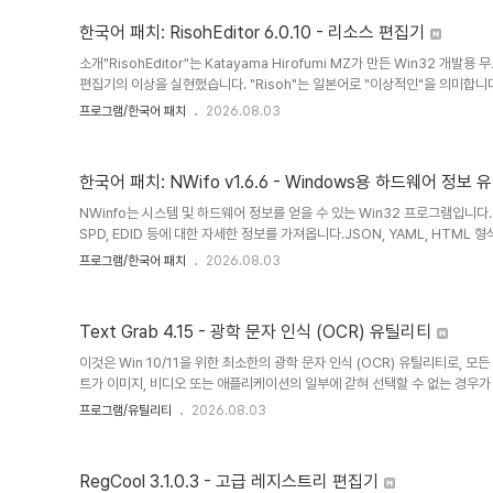
이트 뷰어는 Windows 업데이트 에이전트 API에서 제공하는 업데이트만 표시
한국어 패치: RisohEditor 6.0.10 - 리소스 편집기
소개"RisohEditor"는 Katayama Hirofumi MZ가 만든 Win32 개발용
편집기의 이상을 실현했습니다. "Risoh"는 일본어로 "이상적인"을 의미합니다.Ri
리소스 데이터를 추가, 편집, 추출, 복제 및 제거할 수 있습니다.RisohEditor
프로그램/한국어 패치
2026.08.03
아이콘, 커서, 문자열 테이블, 메시지 테이블 등)를 편집할 수 있습니다.이 소
어, 러시아어 및 일본어)입니다.주의 사항: "C:\Program Files" 또는 "C:\Pr
한국어 패치: NWifo v1.6.6 - Windows용 하드웨어 정보
NWinfo는 시스템 및 하드웨어 정보를 얻을 수 있는 Win32 프로그램입니다.주요 기능
SPD, EDID 등에 대한 자세한 정보를 가져옵니다.JSON, YAML, HTM
고 직접 정보를 수집합니다.한국어 번역: VenusGirl공식 홈페이지안정 버전: N
프로그램/한국어 패치
2026.08.03
NWinfoLite.zipNWifo 한국어 패치 스크린샷
Text Grab 4.15 - 광학 문자 인식 (OCR) 유틸리티
이것은 Win 10/11을 위한 최소한의 광학 문자 인식 (OCR) 유틸리티로, 
트가 이미지, 비디오 또는 애플리케이션의 일부에 갇혀 선택할 수 없는 경우가
이미지를 OCR 엔진으로 전달한 다음, 텍스트를 클립보드에 넣어 어디서나 사용
프로그램/유틸리티
2026.08.03
통해 로컬로 수행됩니다. 이를 통해 텍스트 그랩은 기본적으로 UI가 없고 
않습니다.텍스트 작업은 단순히 이미지에서 텍스트를 복사하는 것 이상의 의미
작업할 수 있도록 다양한 모드를 제공합니다.텍스트 잡기에는 네 가지 모드가 있
RegCool 3.1.0.3 - 고급 레지스트리 편집기