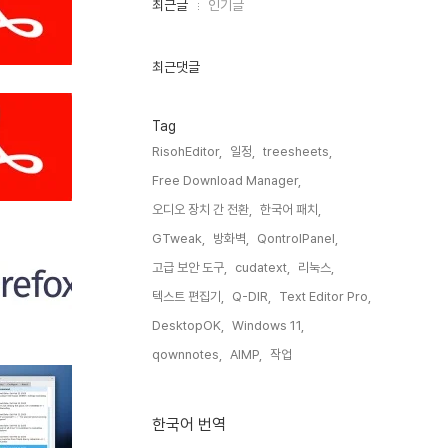
최
최근글
인기글
근
글
과
인
최근댓글
기
글
Tag
RisohEditor,
일정,
treesheets,
Free Download Manager,
오디오 장치 간 전환,
한국어 패치,
GTweak,
방화벽,
QontrolPanel,
고급 보안 도구,
cudatext,
리눅스,
텍스트 편집기,
Q-DIR,
Text Editor Pro,
DesktopOK,
Windows 11,
qownnotes,
AIMP,
작업,
한국어 번역