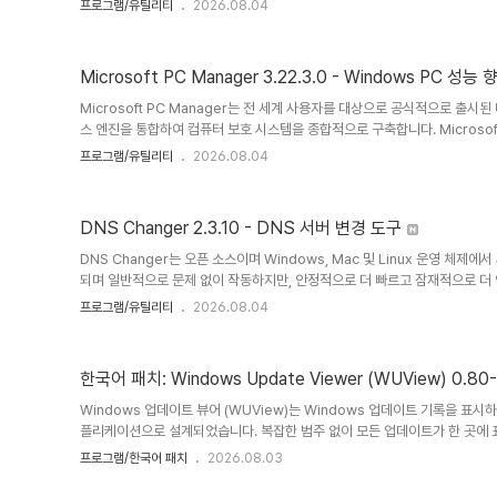
프로그램/유틸리티
2026.08.04
용자는 이를 설정할 수 있습니다.동시 다운로드를 무제한으로 지원합니다. 단,
에서 접속을 차단할 수 있으므로 주의해야 합니다.UI에 개별 링크를 입력하
수행할 수 있습니다.YouTub..
Microsoft PC Manager 3.22.3.0 - Windows PC 성
Microsoft PC Manager는 전 세계 사용자를 대상으로 공식적으로 출시
스 엔진을 통합하여 컴퓨터 보호 시스템을 종합적으로 구축합니다. Microsoft
깝고 효율적이고 안전하며 방해 없이 순수하다는 네 가지 제품 개념을 준수합
프로그램/유틸리티
2026.08.04
변조, 불충분한 컴퓨터 공간, 시스템 지연, 과도한 팝업 광고 등의 문제를 해
사용자에게 네이티브 Windows 시스템 환경을 제공합니다. 조용하고 신뢰할 수
PC Manager는 Windows 파사드와 같은 올인원 플랫폼..
DNS Changer 2.3.10 - DNS 서버 변경 도구
DNS Changer는 오픈 소스이며 Windows, Mac 및 Linux 운영 체제에
되며 일반적으로 문제 없이 작동하지만, 안정적으로 더 빠르고 잠재적으로 더 안
를 변경하는 데는 수작업으로 많은 시간이 걸리지 않으며, 일부는 이 옵션을 선
프로그램/유틸리티
2026.08.04
몇 가지 다른 옵션에 액세스하고 싶은 분들에게는 DNS Changer가 도움이
(Windows 10에서)에 익숙하지 않은 분들은 설정 > 네트워크 및 인터넷 
을 마우스 오른쪽 버튼으로 클릭하고 속성 > IPv4 > ..
한국어 패치: Windows Update Viewer (WUView) 0.8
Windows 업데이트 뷰어 (WUView)는 Windows 업데이트 기록을 표
플리케이션으로 설계되었습니다. 복잡한 범주 없이 모든 업데이트가 한 곳에 
외하거나 일시적으로 필터링할 수 있습니다.WUView는 Windows 업데이트 
프로그램/한국어 패치
2026.08.03
하여 설치된 업데이트의 세부 정보를 표시합니다. 이벤트 로그 항목은 "KB"
이트에 KB 번호가 사용되지 않거나 일관된 형식으로 표시되지 않으면 이벤트 