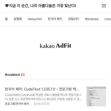
💗지금 이 순간, 나의 아름다움은 가장 빛난다!
홈
방명록
VenusGirl
한국어 패치
유틸리티
Windows
Linu
cudatext
23
한국어 패치: CudaText 1.235.1.0 - 전문가용 텍스
트 편집기
CudaText는 Lazarus로 작성된 크로스 플랫폼 텍스트 편집기입니
다. 오픈 소스 프로젝트이며 비즈니스 용으로도 무료로 사용할 수 있습
니다. 매우 빠르게 시작됩니다. Linux on CPU Intel Core i3 3Hz
프로그램/한국어 패치
2026.07.20
에서 ~ 30 플러그인으로 약 0.3 초. 플러그인, 프린터, 코드 트리 파