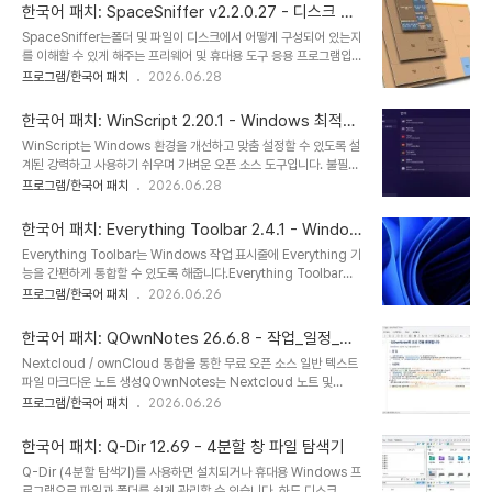
단한 그래픽 사용자 인터페이스로 IDM 사용자 친화적이고 사용하기
한국어 패치: SpaceSniffer v2.2.0.27 - 디스크 공
쉽습니다. Internet Download Manager는 지능형 동적 파일 분
간 분석 도구
SpaceSniffer는폴더 및 파일이 디스크에서 어떻게 구성되어 있는지
할과 안전한 다중 부분 다운로드 기술을 갖춘 스마트 다운로드 로직 가
를 이해할 수 있게 해주는 프리웨어 및 휴대용 도구 응용 프로그램입니
속기를 갖추고 있어 다운로드 속도를 가속화합니다. 다른 다운로드 관
다. 특징:빠르고 쉽게 사용할 수 있습니다.드래그 앤 드롭을 지원합니
프로그램/한국어 패치
2026.06.28
리자 및 가속기와 달리, Internet Download Manager는 다운로
다.내보내기 모듈을 사용하여 사용자 지정 가능한 텍스트 보고서를 생
드 과정에서 다운로드된 파일을 동적으로 분할하고, 추가 연결 및 로그
성할 수 있습니다.직관적인 구조 레이아웃, 다양한 미디어에 대한 다중
인..
한국어 패치: WinScript 2.20.1 - Windows 최적화
뷰를 제공합니다.확대/축소 가능한 요소, 웹 브라우저처럼 탐색합니
개선 도구
WinScript는 Windows 환경을 개선하고 맞춤 설정할 수 있도록 설
다.마우스 오른쪽 버튼을 클릭하여 Windows 폴더 및 파일 팝업 메
계된 강력하고 사용하기 쉬우며 가벼운 오픈 소스 도구입니다. 불필요
뉴에 액세스할 수 있습니다.단순하지만 강력한 필터링 기준을 입력하
한 프로그램 제거, 개인 정보 보호 강화, 성능 최적화, 앱 설치 간소화
프로그램/한국어 패치
2026.06.28
여 보기 내용을 제한할 수 있습니다.네 가지 색상으로 파일을 임시로
등 다양한 기능을 제공합니다.주요 기능:불필요한 프로그램 제거:
태그하고 필터링할 수 있습니다.동일한 미디어의 여러 뷰가 서로 다른
WinScript를 사용하면 Windows에 사전 설치된 불필요한 프로그
필터링된 요소를 표시할 수 있습니..
한국어 패치: Everything Toolbar 2.4.1 - Window
램 및 구성 요소를 제거할 수 있습니다. Microsoft Store,
s 작업 표시줄에 Everything 기능 통합
Everything Toolbar는 Windows 작업 표시줄에 Everything 기
OneDrive, CoPilot을 제거하고, Microsoft Edge의 불필요한 기
능을 간편하게 통합할 수 있도록 해줍니다.Everything Toolbar를
능을 제거하거나 삭제하고, 위젯 및 작업 표시줄 위젯을 비활성화하고,
사용하면 Windows 작업 표시줄에서 이름으로 파일, 폴더 등을 즉시
프로그램/한국어 패치
2026.06.26
리콜이나 소비자 기능과 같은 Windows 기능을 비활성화하는 등 다
찾을 수 있습니다.Everything Toolbar는 파일 색인 생성, 검색, 그
양한 작업을 수행할 수 있습니다.개인 정보 보호: 앱의 민감한 데이터..
리고 다른 사람과의 간편한 파일 공유 기능을 제공합니
한국어 패치: QOwnNotes 26.6.8 - 작업_일정_메
다.Everything Toolbar 사용 방법:● 다운로드● 설치 파일 실행●
모 동기화
Nextcloud / ownCloud 통합을 통한 무료 오픈 소스 일반 텍스트
작업 표시줄의 컨텍스트 메뉴에서 EverythingToolbar 활성화
파일 마크다운 노트 생성QOwnNotes는 Nextcloud 노트 및
Everything이 설치되어 있어야 합니다.공식 홈페이지
ownCloud 노트와 함께 작동하는 GNU/Linux, macOS 및
프로그램/한국어 패치
2026.06.26
EverythingToolbar-2.4.1-x64.exeEverythingToolbar-
Windows용 마크다운 지원 및 작업관리 목록 관리자가 있는 오픈 소
2.4.1-arm64.exe
스 메모장입니다.QOwnNotes를 사용하여 생각을 기록하고 나중에
한국어 패치: Q-Dir 12.69 - 4분할 창 파일 탐색기
Android용 Nextcloud 노트 또는 Nextcloud/ownCloud 웹 서
Q-Dir (4분할 탐색기)를 사용하면 설치되거나 휴대용 Windows 프
비스와 같은 모바일 장치에서 생각을 편집하거나 검색할 수 있습니다.
로그램으로 파일과 폴더를 쉽게 관리할 수 있습니다. 하드 디스크, 네