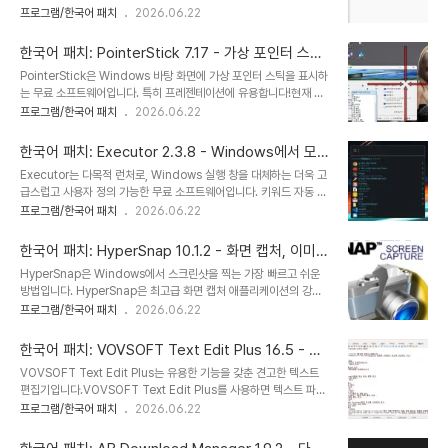
레이 드라이브입니다.기능.ccd, .cue, .iso, .isz, .mds, .nrg 형식
프로그램/한국어 패치
2026.06.22
합니다. 이 작은 유틸리티는 매우 빠르게 작동하며 특정 영역을 검색하
의 이미지 파일을 지원합니다.폴더 마운트CUE+WAV를 오디오 CD
도록 설정할 수 있습니다.Find.Same.Images.OK 기능:폴더 대 폴
로 마운트CUE+APE를 오디오 CD (16비트/44.1kHz)로 마운트
더 및 모두..
한국어 패치: PointerStick 7.17 - 가상 포인터 스틱
CUE+FLAC를 오디오 CD로 마운트멀티세션 디스크 이미지
(초대형 마우스 커서)
PointerStick은 Windows 바탕 화면에 가상 포인터 스틱을 표시하
(.ccd/.mds/.nrg) 마운트명령줄 인터페이스마운트되지 않은 드라
는 무료 소프트웨어입니다. 특히 프레젠테이션에 유용합니다!현재 마
이브 숨기기폴더에서 이미지 생성디스크를 이미지 파일로 복사
우스 위치를 강조하거나 프레젠테이션 내용을 부각하는 데 효과적입
프로그램/한국어 패치
2026.06.22
Windows 탐색기에 통합최대 9개의 가상 드라이브 동시 지원20개
니다.가상 포인터 스틱은 프로젝터(빔 프로젝터) 및 대형 LED/LCD
이상의 언어로 번역설치 후 재부팅 필요 없음Windows XP부터
스크린에 이상적이며, PowerPoint 프레젠테이션과 같은
Windows 11..
한국어 패치: Executor 2.3.8 - Windows에서 모든
Microsoft Office 프로그램에도 매우 적합합니다. 알파/투명도 도
작업 실행
Executor는 다목적 런처로, Windows 실행 창을 대체하는 더욱 고
구 카테고리에 속하는 Windows용 바탕 화면 도구입니다!가상 마우
급스럽고 사용자 정의 가능한 무료 소프트웨어입니다. 키워드 자동 완
스 포인터의 주요 기능:◆ 마우스 포인터 스틱 크기 조절 가능◆ 다양
성 기능을 제공하며 이전에 사용한 키워드를 기억합니다. 시작 메뉴,
프로그램/한국어 패치
2026.06.22
한 마우스 포인터 스틱 텍스처 제공◆ 마우스 포인터 알파 투명도 옵
바탕 화면 및 시스템의 다른 경로를 색인화합니다. Executor를 사용
션 제공◆ 마우스 또는 키보드 입력으로 비활성화 옵션 제공◆ 시스
하면 프로그램, 바로 가기, 문서, 파일, 폴더, 웹사이트 및 인터넷 리소
템 마우스 포인터 숨기기 기능 제공..
한국어 패치: HyperSnap 10.1.2 - 화면 캡처, 이미지
스를 더 빠르게 실행할 수 있습니다. 또한 레이아웃을 사용자 정의할
편집, 영상 녹화, OCR
HyperSnap은 Windows에서 스크린샷을 찍는 가장 빠르고 쉬운
수 있으며 알파 블렌딩 효과도 지원합니다. Executor는 다양한 스킨
방법입니다. HyperSnap은 최고급 화면 캡처 애플리케이션의 강력
을 기본 제공하며, 사용자 지정 스킨을 직접 만들 수도 있습니다.무엇
한 기능과 고급 이미지 편집 유틸리티, 그리고 OCR을 통한 편집 가능
프로그램/한국어 패치
2026.06.22
이든 즉시 실행하세요.Executor는 Windows용 데스크톱 워크플로
한 텍스트 캡처 기능을 하나의 사용하기 쉬운 도구로 결합했습니다.
애플리케이션입니다.일상적인 워크플로 속도를 높이고, 무엇이든 열
Windows 10 및 11에서만 사용 가능합니다.9.2 버전부터 새롭게 추
고, 모든 작업..
한국어 패치: VOVSOFT Text Edit Plus 16.5 - 텍
가된 기능: 화면 OCR 기능으로 화면이나 이미지에서 편집 가능한 텍
스트 편집기
VOVSOFT Text Edit Plus는 유용한 기능을 갖춘 견고한 텍스트
스트를 인식하고 복사할 수 있습니다. 오픈 소스 Tesseract OCR 프
편집기입니다.VOVSOFT Text Edit Plus를 사용하면 텍스트 파일
로젝트를 기반으로 합니다. HyperSnap 9 무료 평가판의 OCR 기
을 쉽게 편집하고 빠른 통계를 얻을 수 있습니다. 이 일반 텍스트 편집
프로그램/한국어 패치
2026.06.22
능은 어떤 방식으로든 손상되지 않으며 HyperSnap 라이선스 없이
기는 강력하고 사용하기 편리하여 새 문서를 만들거나 수정하는 데 매
도 완벽하게 사용할 수 있습니다.HyperSnap은 도움말 시스템, 온라
우 유용한 도구입니다. 다중 탭, 맞춤법 검사, 구문 강조 등 다양한 추
인 튜토..