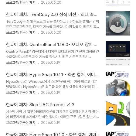
명도, 빨간색/녹색/파란색 색상 균형 등 대부분의 VCP (가상 제어판)
프로그램/한국어 패치
2026.06.20
공식 홈페이지: https://www.voidtools.com/ko-kr/
설정에 액세스할 수 있습니다. 명령줄이나 GUI를 통해 원하는 대로
Everything 1.5.0.1415b 베타 버전 설치용:..
모니터 설정을 수정할 수 있습니다. ControlMyMonitor는 여러 모
한국어 패치: TeraCopy 4.0 정식 버전 - 최대 속도
니터에서도 작동하며, 기본 창의 드롭다운 메뉴에 표시됩니다. GUI를
로 파일 복사 및 이동
TeraCopy는 최대 속도로 파일을 복사하고 이동하도록 설계된 컴팩
통한 사용은 매우 간단합니다. 변경하려는 속성을 선택하고 F6 키를
트한 프로그램으로, 다양한 기능을 제공합니다.파일을 더 빠르게 복사
누르거나 두 번 클릭하여 메뉴를 불러올 수 있습니다. 또한 마우스 오
하세요. TeraCopy는 동적으로 조정되는 버퍼를 사용하여 탐색 시간
프로그램/한국어 패치
2026.06.20
른쪽 버튼을 클릭하면 나타나는 상황에 맞는 메뉴에도 통합되어 있습
을 줄입니다. 비동기 복사는 두 개의 물리적 하드 드라이브 간의 파일
니다.ControlMyMonitor를 사용하면 모든 모니터 설정을 구성 파일
전송 속도를 높입니다.전송을 일시 중지하고 다시 시작할 수 있습니다.
로 내보내 ..
한국어 패치: QontrolPanel 1.18.0- 오디오 장치 간
언제든지 복사 프로세스를 일시 중지하여 시스템 리소스를 확보하고
전환
QontrolPanel은 컴퓨터에서 다양한 오디오 장치 간 전환 과정을 간
한 번의 클릭으로 계속 진행할 수 있습니다.오류 복구. 복사 오류가 발
소화합니다.사운드 제어 기능을 향상시킨 빠른 사운드 전환기
생하면 TeraCopy는 여러 번 시도하며, 최악의 경우 전체 전송을 종
QuickSoundSwitcher는 번거로운 설정 메뉴를 통해 오디오 출력
프로그램/한국어 패치
2026.06.19
료하지 않고 해당 파일을 건너뜁니다.대화형 파일 목록. TeraCopy
을 변경하는 대신 버튼 하나만 누르면 헤드폰, 스피커, 외부 사운드 시
는 실패한 파일 전송을 표시하고 문제를 해결한 후 문제가 있는 파일만
스템과 같은 장치 간에 원활하게 전환할 수 있습니다. 이 사용자 친화
다시 복사할 수 있도록 ..
한국어 패치: HyperSnap 10.1.1 - 화면 캡처, 이미지
적인 애플리케이션은 오디오 설정에 빠르게 액세스하여 오디오를 듣
편집, 영상 녹화, OCR
HyperSnap은 Windows에서 스크린샷을 찍는 가장 빠르고 쉬운
는 방식을 변경하고 싶을 때마다 시간과 번거로움을 절약하여 전체 오
방법입니다. HyperSnap은 최고급 화면 캡처 애플리케이션의 강력
디오 환경을 개선합니다.전통적인 인터페이스 없음퀵사운드 스위처는
한 기능과 고급 이미지 편집 유틸리티, 그리고 OCR을 통한 편집 가능
프로그램/한국어 패치
2026.06.19
기존의 사용자 인터페이스 없이도 작동하며, 간소화된 기능과 핵심 목
한 텍스트 캡처 기능을 하나의 사용하기 쉬운 도구로 결합했습니다.
적에 부합합니다. 즉, 긴 설치 과정을 거치지 않고 애플리케이션을 실
Windows 10 및 11에서만 사용 가능합니다.9.2 버전부터 새롭게 추
행하기만 하면 됩니다. 활성화되면 시스템 트..
한국어 패치: Skip UAC Prompt v1.3
가된 기능: 화면 OCR 기능으로 화면이나 이미지에서 편집 가능한 텍
시스템 시작 시 일부 애플리케이션을 자동으로 실행하려면 시작 폴더
스트를 인식하고 복사할 수 있습니다. 오픈 소스 Tesseract OCR 프
에 바로가기를 추가하기만 하면 됩니다. 이러한 프로그램은 일반 사용
로젝트를 기반으로 합니다. HyperSnap 9 무료 평가판의 OCR 기
자 권한으로 실행되며 대부분의 경우 문제가 없지만, Windows는 시
프로그램/한국어 패치
2026.06.19
능은 어떤 방식으로든 손상되지 않으며 HyperSnap 라이선스 없이
작 시 관리자 권한으로 실행되는 작업을 허용하지 않습니다. 따라서 시
도 완벽하게 사용할 수 있습니다.HyperSnap은 도움말 시스템, 온라
작 시 관리자 권한으로 프로그램을 실행할 수 없습니다. 관리자 권한으
인 튜토..
한국어 패치: HyperSnap 10.1.0 - 화면 캡처, 이미지