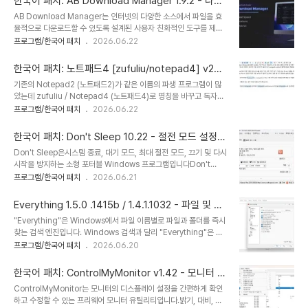
한국어 패치: AB Download Manager 1.9.2 - 다운
가 기능을 제공하여 메모장을 대체할 수 있는 훌륭한 도구입니다.고급
로드 관리자 프로그램
AB Download Manager는 인터넷의 다양한 소스에서 파일을 효
모듈텍스트 문서 분석 및 편집에 있어 VOVSOFT Text Edit Plus
율적으로 다운로드할 수 있도록 설계된 사용자 친화적인 도구를 제공
는 다른 도구와 차별화되는 탁월한 도구입니다. 고급 분석 모듈을 통해
합니다. 문서, 이미지, 동영상 또는 소프트웨어를 저장하고자 하는 경
프로그램/한국어 패치
2026.06.22
사용자는 단어 빈도와 같은 텍스트에 대한 통찰력 있는 통계를 빠르게
우에도 이 애플리케이션은 다운로드 프로세스를 간소화하여 빠르고
얻을 수 있으며, 이는 특히 반복을 식별하고 측정하는 데 유용합니다.
간편하게 다운로드할 수 있습니다. 직관적인 인터페이스를 통해 다운
..
한국어 패치: 노트패드4 [zufuliu/notepad4] v26.
로드를 쉽게 관리하고 언제 어디서나 파일에 액세스할 수 있습니다. 사
06r6196
기존의 Notepad2 (노트패드2)가 같은 이름의 파생 프로그램이 많
용자 친화적 AB Download Manager는 직관적이고 사용자 친화
았는데 zufuliu / Notepad4 (노트패드4)로 명칭을 바꾸고 독자적
적인 인터페이스를 제공하여 사용자가 쉽게 기능을 탐색할 수 있도록
인 이름을 갖게 되었습니다.이것은 파생되는 대부분의 Notepad4의
프로그램/한국어 패치
2026.06.22
합니다. 기본적으로 세련된 다크 모드를 갖추고 있어 시각적으로 만족
기반이 되는 버전입니다.미니 탐색기 metapath가 포함되어 있습니
스럽고 장시간 사용 시 특히 저조도 환경에서 눈의 피로를 줄여줍니다.
다. Notepad4-zufuliu는 Windows용 경량 Scintilla 기반 텍스
이러한 디자인 선택은 전반적인 사용자 경..
한국어 패치: Don't Sleep 10.22 - 절전 모드 설정/
트 편집기로, 많은 프로그래밍 언어와 문서에 대한 구문 강조, 코드 접
해제
Don't Sleep은시스템 종료, 대기 모드, 최대 절전 모드, 끄기 및 다시
기, 자동 완성 및 API 목록이 있으며 파일 브라우저 플러그인
시작을 방지하는 소형 포터블 Windows 프로그램입니다Don't
metapath-zufuliu와 함께 번들로 제공됩니다.Notepad4는 약
Sleep은 시스템 종료, 대기 모드, 최대 절전 모드, 끄기, 다시 시작을
프로그램/한국어 패치
2026.06.21
80개의 프로그래밍 언어/문서를 위한 구문 강조, 코드 접기, 자동 완
방지하는 무료 Windows 프로그램입니다.특히 Windows 11, 10,
성 및 API 목록을 제공하는 Windows용 경량 Scint..
8.1 등에서 오래된 프로그램을 실행할 때 더욱 강력한 절전 기능을 제
Everything 1.5.0 .1415b / 1.4.1.1032 - 파일 및 폴
공합니다. 새로운 규칙을 통해 더욱 강력해진 절전 기능을 경험해 보세
더 검색 엔진
"Everything"은 Windows에서 파일 이름별로 파일과 폴더를 즉시
요.뿐만 아니라, 컴퓨터 로그인, 모니터 비활성화, 화면 보호기 활성화
찾는 검색 엔진입니다. Windows 검색과 달리 "Everything"은 처
도 방지합니다.물론 모든 옵션을 수동으로 비활성화했다가 다시 활성
음에 컴퓨터의 모든 파일과 폴더를 표시합니다 (따라서
프로그램/한국어 패치
2026.06.20
화할 수도 있지만, Don't Sleep을 사용하면 훨씬 수월하게 작업하고
"Everything"이라는 이름). 표시되는 파일 및 폴더를 제한하려면 검
시간을 절약할 수 있습니다! 게다가 그 어느 때보다 간편합니다.D..
색 필터를 입력합니다. "Everything"은 파일 및 폴더 이름만 인덱싱
한국어 패치: ControlMyMonitor v1.42 - 모니터 설
하며 일반적으로 데이터베이스를 구축하는데 몇 초가 걸립니다.
정을 보고 수정
ControlMyMonitor는 모니터의 디스플레이 설정을 간편하게 확인
Windows 10 (약 120,000개의 파일)을 새로 설치하면 인덱싱하는
하고 수정할 수 있는 프리웨어 모니터 유틸리티입니다.밝기, 대비, 선
데 약 1초가 걸립니다. 1,000,000개의 파일은 약 1분이 소요됩니다.