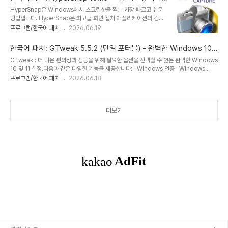
로 작업이나 명령을 실행하면 Windows에서 UAC(사용자 계정 컨
편집, 영상 녹화, OCR
HyperSnap은 Windows에서 스크린샷을 찍는 가장 빠르고 쉬운
트롤) 메시지가 표시되고, 작업을 실행할지 여부를 확인해야 합니다.
방법입니다. HyperSnap은 최고급 화면 캡처 애플리케이션의 강력
작업 스케줄러를 사용하여 UAC 메시지를 건너뛰고 프로그램을 실행
한 기능과 고급 이미지 편집 유틸리티, 그리고 OCR을 통한 편집 가능
프로그램/한국어 패치
2026.06.19
할 수 있는 관리자 권한 바로가기를 만들 수도 있지만, 이 방법은 여러
한 텍스트 캡처 기능을 하나의 사용하기 쉬운 도구로 결합했습니다.
단계를 거쳐야 합니다. 이러한 이유로 저희는 "Skip UAC
Windows 10 및 11에서만 사용 가능합니다.9.2 버전부터 새롭게 추
prompt"라는 유틸리티를 개발했습니다. ..
한국어 패치: GTweak 5.5.2 (단일 포터블) - 완벽한 Windows 10
가된 기능: 화면 OCR 기능으로 화면이나 이미지에서 편집 가능한 텍
및 11 설정
GTweak : 더 나은 편의성과 성능을 위해 필요한 옵션을 선택할 수 있는 완벽한 Windows
스트를 인식하고 복사할 수 있습니다. 오픈 소스 Tesseract OCR 프
10 및 11 설정.다음과 같은 다양한 기능을 제공합니다:- Windows 인증- Windows
로젝트를 기반으로 합니다. HyperSnap 9 무료 평가판의 OCR 기
Defender, SmartScreen, Antimalware, VBS, UAC 비활성화- Windows 업데이
프로그램/한국어 패치
2026.06.18
능은 어떤 방식으로든 손상되지 않으며 HyperSnap 라이선스 없이
트 비활성화 및 다운로드한 캐시 지우기- 사용하지 않거나 불필요한 서비스 비활성화- 스파
도 완벽하게 사용할 수 있습니다.HyperSnap은 도움말 시스템, 온라
이웨어, 키로거 및 원격 측정 Windows, NVIDIA 비활성화- 스파이웨어 IP 및 도메인 이
인 튜토..
름 차단- Windows 광고 및 배너 비활성화, SCOOBE- OneDrive 앱 및 폴더,
더보기
Cortana, 위젯 삭제- 미리 설치된 Windows 10/11 앱 제거- Realtek 고화질 오디오 드
라이버의 전원 공급..