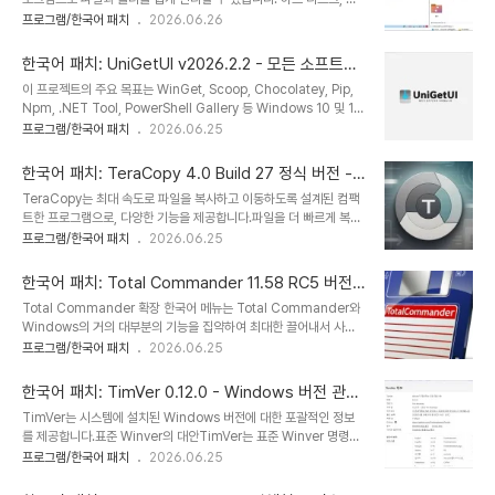
노트는 일반 텍스트 마크다운 파일로 저장되며 Nextcloud의 파일
트워크 폴더, USB-Stik, 플로피 디스크 및 기타 스토리지 장치에 빠
프로그램/한국어 패치
2026.06.26
동기화 기능과 동기화됩니다. 물론 Syncing 또는 Dropbox와 같은
르고 쉽게 액세스할 수 있습니다. Q-Diri는 놀라운 Quadro-View
다른 소프트웨어도 사용할 수 있습니다.Nextcloud / ..
기술을 갖춘 우수한 파일 관리자입니다. 시스템의 일반 기능, 끌어서
한국어 패치: UniGetUI v2026.2.2 - 모든 소프트웨
놓기, 모든 보기 및 기타 기능을 포기할 필요는 없습니다.Q-Dir를 설
어 다운로드, 설치, 업데이트 및 제거
이 프로젝트의 주요 목표는 WinGet, Scoop, Chocolatey, Pip,
치할 필요가 없으며 데스크톱에서 쉽게 실행할 수 있습니다. Q-
Npm, .NET Tool, PowerShell Gallery 등 Windows 10 및 11
Dir_Installer.exe의 이름을 Q-Dir.exe 및 GO로 바꿉니
에서 가장 흔히 사용되는 CLI 패키지 관리자를 위한 직관적인 GUI를
프로그램/한국어 패치
2026.06.25
다.Windows PC용 작고 유명한 유틸리티이며 USB 스틱 친구:)이
만드는 것입니다 (패키지 관리자 호환성 표를 참조하세요!). 이 앱을
기도 합니다.특징:즐겨찾기: - 가장 자주 사용하는 폴더에 빠르게 액세
사용하면 지원되는 패키지 관리자에 게시된 모든 소프트웨어를 쉽게
스..
한국어 패치: TeraCopy 4.0 Build 27 정식 버전 -
다운로드, 설치, 업데이트 및 제거할 수 있으며, 그 외에도 다양한 작업
최대 속도로 파일 복사 및 이동
TeraCopy는 최대 속도로 파일을 복사하고 이동하도록 설계된 컴팩
을 수행할 수 있습니다.면책 조항: 이 프로젝트는 지원되는 패키지 관
트한 프로그램으로, 다양한 기능을 제공합니다.파일을 더 빠르게 복사
리자와 아무런 관련이 없으며, 완전히 비공식적인 프로젝트입니다.
하세요. TeraCopy는 동적으로 조정되는 버퍼를 사용하여 탐색 시간
프로그램/한국어 패치
2026.06.25
UniGetUI 개발자인 저는 다운로드된 소프트웨어에 대해 어떠한 책
을 줄입니다. 비동기 복사는 두 개의 물리적 하드 드라이브 간의 파일
임도 지지 않습니다. 사용 시 주의를 기울여 주십시오.한국..
전송 속도를 높입니다.전송을 일시 중지하고 다시 시작할 수 있습니다.
한국어 패치: Total Commander 11.58 RC5 버전
언제든지 복사 프로세스를 일시 중지하여 시스템 리소스를 확보하고
+ 한국어 확장 메뉴 팩
Total Commander 확장 한국어 메뉴는 Total Commander와
한 번의 클릭으로 계속 진행할 수 있습니다.오류 복구. 복사 오류가 발
Windows의 거의 대부분의 기능을 집약하여 최대한 끌어내서 사용
생하면 TeraCopy는 여러 번 시도하며, 최악의 경우 전체 전송을 종
하는데 집중되어 있습니다.Total Commander 확장 한국어 메뉴
프로그램/한국어 패치
2026.06.25
료하지 않고 해당 파일을 건너뜁니다.대화형 파일 목록. TeraCopy
(Windows 10 / Windows 11용)는Total Commander와
는 실패한 파일 전송을 표시하고 문제를 해결한 후 문제가 있는 파일만
Windows의 거의 대부분의 기능을 집약하여 최대한 끌어내서 사용
다시 복사할 수 있도록 ..
한국어 패치: TimVer 0.12.0 - Windows 버전 관련
하는데 집중되어 있습니다. ▶ 확장 한국어 메뉴 64 비트 및 32비트
정보 표시
TimVer는 시스템에 설치된 Windows 버전에 대한 포괄적인 정보
선택: Total Commander에서 더블 클릭해서 설치합니다.
를 제공합니다.표준 Winver의 대안TimVer는 표준 Winver 명령어
tc115x_win10x86_amd64_kor-메뉴 확장 한국어.zip - Total
에 대한 향상된 대안으로, Winver가 표시하는 것보다 훨씬 더 많은
프로그램/한국어 패치
2026.06.25
Commander 11.5x 32비트 및 64비트용 확장 한국어 메뉴▶ 확
정보를 제공합니다. Winver는 Windows 버전에 대한 기본적인 세
장 한국어 메뉴 부가 기능 설치: Tot..
부 정보를 제공하지만, TimVer는 버전 번호뿐만 아니라 빌드 번호,