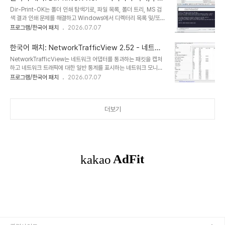
으로 대체한 것이었습니다. 1996년에는 32비트 Microsoft
인쇄
Dir-Print-OK는 폴더 인쇄 탐색기로, 파일 목록, 폴더 트리, MS 검
Windows 운영 체제로 이식되었습니다."EF Commander"의 주
색 결과 인쇄 문제를 해결하고 Windows에서 디렉터리 목록 및/또는
요 기능:사용하기 쉬운최신 인터페이스는 파일과 폴더를 완벽하게 제
디렉터리 구조를 인쇄하고 저장할 수 있습니다!폴더 인쇄 탐색기를 사
프로그램/한국어 패치
2026.07.07
어할 수 있도록 도와줍니다.탭 인터페이스폴더와 파일에 대해 각 창에
용하면 디렉터리 내용을 매우 쉽게 인쇄할 수 있습니다! 모든 MS
서 필요한 보기만 정의하세요.썸네일사진이나 기타 이미지 컬렉션의
Windows OS에서 사용 가능한 이 폴더 인쇄 도구는 다양한 가로 세
개요를 빠르고 쉽게 확인..
한국어 패치: NetworkTrafficView 2.52 - 네트워
로 비율의 인쇄 미리보기 기능과 XLS, HTML, CSV, TXT 파일로 내
크 모니터링 도구
NetworkTrafficView는 네트워크 어댑터를 통과하는 패킷을 캡처
보내기 기능을 제공합니다. MS 탐색기 보기, 트리 목록, 트리 목록 플
하고 네트워크 트래픽에 대한 일반 통계를 표시하는 네트워크 모니터
러스, 필터 및 콘솔 기능을 지원합니다. 이 폴더 인쇄 탐색기는 소프트
링 도구입니다. 패킷 통계는 이더넷 유형, IP 프로토콜, 출발지/도착지
프로그램/한국어 패치
2026.07.07
웨어 OK의 파일 관리 카테고리에서 알려지지 않은 도구입니다!주요
주소 및 출발지/도착지 포트별로 그룹화됩니다. 각 통계 행에는 다음
기능: 디렉터리 프린터!◆ MP3 ID3 태그와 같은 개별 파일 정보 인
정보가 표시됩니다:이더넷 유형 (IPv4, IPv6, ARP),IP 프로토콜
쇄..
(TCP, UDP, ICMP),출발지 주소,도착지 주소,출발지 포트,도착지
더보기
포트,서비스 이름 (http, ftp 등),패킷 수,총 패킷 크기,총 데이터 크기,
데이터 속도,최대 데이터 속도,평균 패킷 크기,첫 번째/마지막 패킷 시
간,지속 시간 및 프로세스 ID/이름 (TCP 연결의 경우). 공식 홈페이
지NetworkTrafficView (x64비트 버전)N..