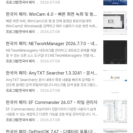
은 미디어 파일 및 형식을 재생할 수 있습니다. Zoom Player는 사용
프로그램/한국어 패치
2026.07.08
옵션• 간편한 웹 게시 및 이메일 전송• 다국어 사용자 인터페이스(유
자 지정 가능하고 세련된 전체 화면 탐색 시스템을 통해 마우스, 키보
니코드 기반)• 모서리가 둥근 창의 스크린샷을 쉽게 촬영• WinSnap
드, 리모컨을 사용하거나 태블릿 또는 전화와 같은 터치 입력 장치를
은 창 형태 정보를..
한국어 패치: WinCam 4.0 - 빠른 화면 녹화 및 동영
사용할 때 컨텐츠에 쉽게 액세스할 수 있습니다. 강력한 미디어 라이브
상 제작
빠른 화면 녹화, WinCam으로 몇 분 만에 동영상 튜토리얼 제작
러리인 JukeBox 기능은 포스터, 배경 및 메타 데이터 정보 (개요, 캐
WinCam은 Windows용 강력하고 매우 사용하기 쉬운 화면 녹화기
스팅, 장르 등)로 영화 및 TV 컬렉션을 한 단계 업그레이드합니
입니다. 특정 애플리케이션, 특정 지역 또는 전체 화면을 처리하고 그
프로그램/한국어 패치
2026.07.08
다.Zoom Player는 최신 미디어 형식과 인터페이스를 지원하여 완
안에서 일어나는 모든 일을 녹화할 수 있습니다. 초당 최대 60프레임
벽하게 확장할 수 있습니다. Zoom Player의 미디어 센터는 단순하
을 캡처할 수 있는 WinCam은 녹화를 놓치지 않도록 보장하는 동시
므로 이전 컴퓨터..
한국어 패치: NETworkManager 2026.7.7.0 - 네
에 하드웨어 가속을 통해 비디오를 실시간으로 정말 쉽게 렌더링하고
트워크 관리/문제 해결
NETworkManager는 네트워크를 관리하고 네트워크 문제를 해결
인코딩할 수 있습니다.한국어 공식 번역: VenusGirl ´``°³о홈페이
할 수 있는 오픈 소스 도구입니다.NETworkManager는 연결 네트
지WinCam_4.0-setup.exe
워크 관리를 지원할 수 있는 여러 도구를 중앙 집중식으로 관리합니다.
프로그램/한국어 패치
2026.07.08
NETworkManager의 기본 창에서 쉽게 사용할 수 있는 다양한 도
구에 액세스할 수 있습니다. 이러한 도구를 사용하여 네트워크 인터페
한국어 패치: AnyTXT Searcher 1.3.3241 - 문서
이스와 IP 주소, DNS 서버 등과 같은 기타 필수 정보를 볼 수 있습니
내에서 특정 내용을 빠르게 검색
AnyTXT Searcher는 문서 내에서 특정 내용을 빠르게 검색할 수
다. 연결된 네트워크 카드는 프로필을 사용하여 구성할 수 있습니다.
있도록 설계된 검색 유틸리티입니다.데스크톱 검색 응용 프로그램으
또한 PING 또는 빠른 조회, 포트 및 호스트 스캔, 서버(PuTTy/VNC
로 사용할 수 있는 간단하지만 강력한 로컬 데이터 전체 텍스트 검색
프로그램/한국어 패치
2026.07.08
사용) 연결, Wake on Lan 등을 수행할 수도 있습니
엔진으로, 특정 파일을 신속하게 찾을 수 있습니다. 예를 들어 특정 파
다.NETworkManager는 네트워크를 올바르게 실행하는 데 필요한
일을 찾아야 할 때 이름에 의한 검색이 실패했을 때 모든 TXT 검색기
모든 필수 도구..
한국어 패치: EF Commander 26.07 - 파일 관리자
가 유용합니다. 이것은 일반적으로 사용되는 문서의 텍스트를 종속성
EF Commander는 초보자부터 전문가까지 다양한 사용자가 쉽게
없이 추출하는 강력한 내장 문서 구문 분석 엔진을 가지고 있습니다.
사용할 수 있는 복잡하고 다양한 기능을 갖춘 파일 관리자입니다. 이는
또한 내장 고속 인덱싱 시스템을 결합하여 텍스트의 메타데이터를 저
저자가 많은 요청을 받은 결과입니다. 첫 번째 버전은 1994년에
프로그램/한국어 패치
2026.07.08
장합니다.AnyTXT Searcher의 UI는 간단하며 컴퓨터에 존재하는
OS/2 운영 체제에서 Presentation Manager를 사용하여 작성되
텍스트를 빠르게 찾고 검색 매개 변수를 입력한 다음 이동을 클릭하는
었으며, 이전 DOS 프로그램인 Norton Commander™를 개인적
데 필요한 정보만 제공합니다...
한국어 패치: DirPrintOK 7.67 - 디렉터리 목록/구조