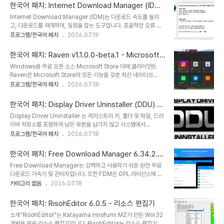
스 메모장입니다.QOwnNotes를 사용하여 생각을 기록하고 나중에
한국어 패치: Internet Download Manager (IDM)
Android용 Nextcloud 노트 또는 Nextcloud/ownCloud 웹 서
6.43 Build 6 - 최신 한국어 팩
Internet Download Manager (IDM)는 다운로드 속도를 높이
비스와 같은 모바일 장치에서 생각을 편집하거나 검색할 수 있습니다.
고, 다운로드를 재개하며, 일정을 잡는 도구입니다. 포괄적인 오류 복
노트는 일반 텍스트 마크다운 파일로 저장되며 Nextcloud의 파일
구 및 재개 기능은 연결 끊김, 네트워크 문제, 컴퓨터 종료 또는 예기치
프로그램/한국어 패치
2026.07.19
동기화 기능과 동기화됩니다. 물론 Syncing 또는 Dropbox와 같은
않은 정전으로 인해 중단되거나 중단된 다운로드를 재시작합니다. 간
다른 소프트웨어도 사용할 수 있습니다.Nextcloud / ..
단한 그래픽 사용자 인터페이스로 IDM 사용자 친화적이고 사용하기
한국어 패치: Raven v1.1.0.0-beta.1 - Microsoft
쉽습니다. Internet Download Manager는 지능형 동적 파일 분
Store 대체 클라이언트
Windows용 무료 오픈 소스 Microsoft Store 대체 클라이언트
할과 안전한 다중 부분 다운로드 기술을 갖춘 스마트 다운로드 로직 가
Raven은 Microsoft Store의 모든 기능을 갖춘 최신 네이티브
속기를 갖추고 있어 다운로드 속도를 가속화합니다. 다른 다운로드 관
Windows 애플리케이션입니다.공식 스토어에서 제공하는 모든 기능
프로그램/한국어 패치
2026.07.18
리자 및 가속기와 달리, Internet Download Manager는 다운로
(앱 검색, 다운로드, 설치, 업데이트)을 수행할 수 있습니다.또한 외부
드 과정에서 다운로드된 파일을 동적으로 분할하고, 추가 연결 및 로그
UWP/MSIX 패키지 사이드 로딩, 오프라인 사용을 위한 스토어 앱 내
인..
한국어 패치: Display Driver Uninstaller (DDU) 1
보내기, 대역폭 절약형 델타 다운로드와 같은 강력한 기능도 제공합니
8.1.5.6 - 그래픽 카드 드라이버 제거
Display Driver Uninstaller 는 레지스트리 키, 폴더 및 파일, 드라
다.WinUI 3 및 .NET 10으로 개발된 Raven은 Windows 10 및
이버 저장소를 포함하여 남은 부분을 남기지 않고 시스템에서
11에 최적화된 깔끔하고 유려한 사용자 인터페이스를 제공합니다. 검
AMD/NVIDIA 그래픽 카드 드라이버 및 패키지를 완전히 제거하는
프로그램/한국어 패치
2026.07.18
색 및 탐색스토어 검색 - 제목 표시줄에서 실시간 자동 완성 기능(앱
데 도움이 되는 드라이버 제거 유틸리티입니다. AMD/NVIDIA 비디
아이콘 및 제목 포함)을 사용하여 Microsoft Store 카탈..
오 드라이버는 일반적으로 Windows 제어판에서 제거할 수 있습니
한국어 패치: Free Download Manager 6.34.2.6
다. 이 드라이버 제거 프로그램은 표준 드라이버 제거에 실패한 경우
948 - 다운로드 관리자 및 가속기
Free Download Manager는 강력하고 사용하기 쉬운 완전 무료
또는 어쨌든 NVIDIA 및 ATI 비디오 카드 드라이버를 완전히 삭제해
다운로드 가속기 및 관리자입니다. 또한 FDM은 GPL 라이선스에 따
야 할 때 사용하도록 설계되었습니다. 권장 사용법: -DDU는 드라이
라 배포되는 100% 안전한 오픈 소스 소프트웨어입니다. FDM은 가
카테고리 없음
2026.07.18
버 제거/설치에 문제가 있거나 GPU 브랜드를 변경할 때 사용해야 합
볍고 강력하며 사용하기 쉬운 응용 프로그램입니다. 이 소프트웨어 제
니다.-DDU는 수행중인 작업을 모르는 경우 새 드라이버를 설치할 때
품은 직관적이고 사용자 친화적인 인터페이스로 잘 알려져 있습니다.
마다 사용해서는 ..
한국어 패치: RisohEditor 6.0.5 - 리소스 편집기
FDM은 사이트 관리자, 가속기, 사이트 탐색기 및 스케줄러로 작동할
소개"RisohEditor"는 Katayama Hirofumi MZ가 만든 Win32
수 있습니다. FDM은 손상된 다운로드를 재개할 수 있습니다. 따라서
개발용 무료 리소스 편집기입니다. RisohEditor는 리소스 편집기의