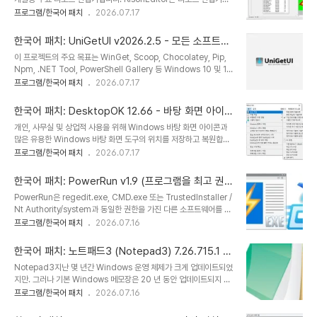
우연한 중단 후 처음부터 다운로드 프로세스를 시작할 필요가 없습니
이상을 실현했습니다. "Risoh"는 일본어로 "이상적인"을 의미합니
프로그램/한국어 패치
2026.07.17
다. 중단된 순간부터 완료되지 않은 다운로드를 재개할 수 있습니다.
다.RisohEditor는 EXE/DLL/RC/RES 파일에서 리소스 데이터를
또한 이 프로그램은 재개가 서버에서 지원되지 않는 경우 경고를 표시
추가, 편집, 추출, 복제 및 제거할 수 있습니다.RisohEditor를 사용하
하고 결정을 내릴 수 있도록 합..
한국어 패치: UniGetUI v2026.2.5 - 모든 소프트웨
여 Windows 리소스 (대화 상자, 메뉴, 아이콘, 커서, 문자열 테이블,
어 다운로드, 설치, 업데이트 및 제거
이 프로젝트의 주요 목표는 WinGet, Scoop, Chocolatey, Pip,
메시지 테이블 등)를 편집할 수 있습니다.이 소프트웨어는 다국어 (영
Npm, .NET Tool, PowerShell Gallery 등 Windows 10 및 11
어, 한국어, 중국어, 이탈리아어, 러시아어 및 일본어)입니다.주의 사
에서 가장 흔히 사용되는 CLI 패키지 관리자를 위한 직관적인 GUI를
프로그램/한국어 패치
2026.07.17
항: "C:\Program Files" 또는 "C:\Program Files (x86)"에 설
만드는 것입니다 (패키지 관리자 호환성 표를 참조하세요!). 이 앱을
치하지 마십시오. ..
사용하면 지원되는 패키지 관리자에 게시된 모든 소프트웨어를 쉽게
한국어 패치: DesktopOK 12.66 - 바탕 화면 아이콘
다운로드, 설치, 업데이트 및 제거할 수 있으며, 그 외에도 다양한 작업
위치 저장
개인, 사무실 및 상업적 사용을 위해 Windows 바탕 화면 아이콘과
을 수행할 수 있습니다.면책 조항: 이 프로젝트는 지원되는 패키지 관
많은 유용한 Windows 바탕 화면 도구의 위치를 ​​저장하고 복원합니
리자와 아무런 관련이 없으며, 완전히 비공식적인 프로젝트입니다.
다.DesktopOK는 화면 해상도를 자주 변경해야 하는 사용자에게 작
프로그램/한국어 패치
2026.07.17
UniGetUI 개발자인 저는 다운로드된 소프트웨어에 대해 어떠한 책
지만 효과적인 솔루션입니다. 모든 MS Windows에서 노트북 또는
임도 지지 않습니다. 사용 시 주의를 기울여 주십시오. 한..
태블릿 PC와 같이 노트북에서 프로젝터로 자주 작업해야 하는
한국어 패치: PowerRun v1.9 (프로그램을 최고 권한
Windows 사용자에게도 좋습니다. 이름은 Desktop O.K입니다. 아
으로 실행)
PowerRun은 regedit.exe, CMD.exe 또는 TrustedInstaller /
이콘 저장뿐만 아니라,이 프로그램은 모든 Windows OS에서 일상
Nt Authority/system과 동일한 권한을 가진 다른 소프트웨어를 실
적인 작업을 위한 다른 유용한 기능도 제공합니다!DesktopOK의 주
행할 수 있는 포터블 프리웨어입니다. 왜 필요하신가요? 때로는 단순
프로그램/한국어 패치
2026.07.16
요 기능◆ 각 화면 해상도에 대해 좋아하는 아이콘 위치를 저장합니
히 관리자로 실행하는 것만으로는 충분하지 않을 때가 있습니다. 아마
다.◆ Windows 용 유용한 데스크톱 도구◆ 화면의 모든 창을 쉽게
도 파일이나 레지스트리 키가 잠겨 있거나 편집할 수 없을 수도 있습니
최소화◆ 바탕 화면 ..
한국어 패치: 노트패드3 (Notepad3) 7.26.715.1 -
다. PowerRun은 이 강력한 권한을 가진 도구를 사용하면 설치 과정
Windows 메모장
Notepad3지난 몇 년간 Windows 운영 체제가 크게 업데이트되었
이나 추가 DLL 파일이 필요하지 않을 가능성이 높습니다.
지만. 그러나 기본 Windows 메모장은 20 년 동안 업데이트되지 않
PowerRun_v1.9.zip
았습니다. 간단한 프로그래밍 작업을 위해 텍스트 편집기가 필요한 경
프로그램/한국어 패치
2026.07.16
우 바닐라 Windows 메모장을 사용해도 문제가 해결되지 않습니다.
Notepad3을 사용하십시오!따라서 기본 Windows 메모장에 현재