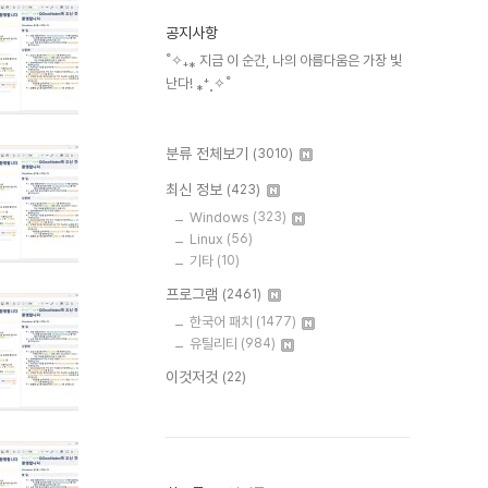
공지사항
˚✧₊⁎ 지금 이 순간, 나의 아름다움은 가장 빛
난다! ⁎⁺˳✧˚
분류 전체보기
(3010)
최신 정보
(423)
Windows
(323)
Linux
(56)
기타
(10)
프로그램
(2461)
한국어 패치
(1477)
유틸리티
(984)
이것저것
(22)