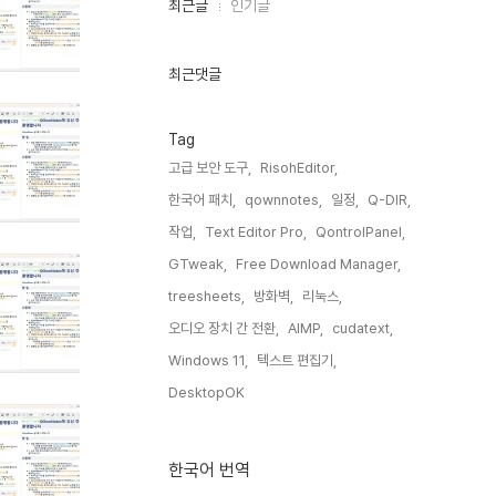
최
최근글
인기글
근
글
과
인
최근댓글
기
글
Tag
고급 보안 도구,
RisohEditor,
한국어 패치,
qownnotes,
일정,
Q-DIR,
작업,
Text Editor Pro,
QontrolPanel,
GTweak,
Free Download Manager,
treesheets,
방화벽,
리눅스,
오디오 장치 간 전환,
AIMP,
cudatext,
Windows 11,
텍스트 편집기,
DesktopOK,
한국어 번역