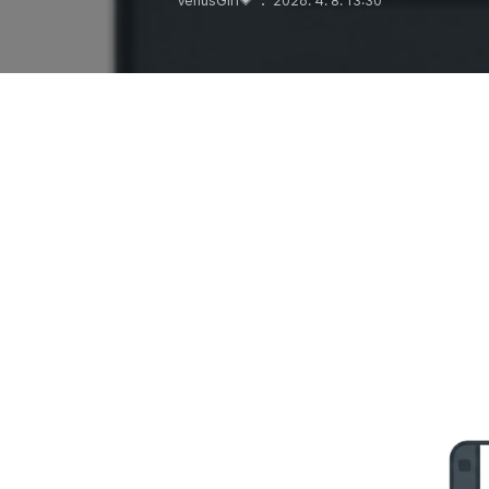
VenusGirl💗
2026. 4. 8. 13:30