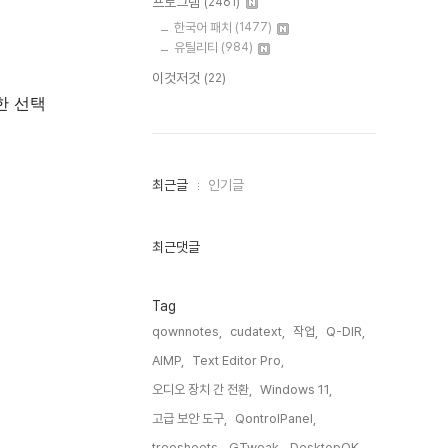
프로그램
(2461)
한국어 패치
(1477)
유틸리티
(984)
이것저것
(22)
한 선택
최
최근글
인기글
근
글
과
인
최근댓글
기
글
Tag
qownnotes,
cudatext,
작업,
Q-DIR,
AIMP,
Text Editor Pro,
오디오 장치 간 전환,
Windows 11,
고급 보안 도구,
QontrolPanel,
treesheets,
GTweak,
DesktopOK,