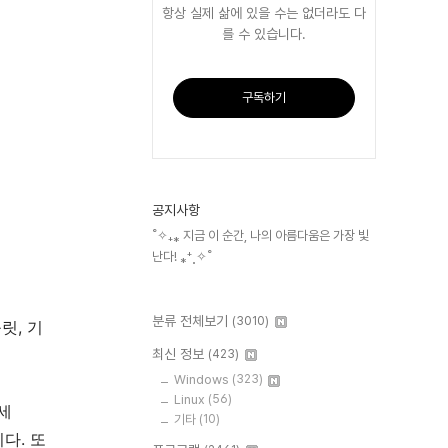
항상 실제 삶에 있을 수는 없더라도 다
를 수 있습니다.
구독하기
공지사항
˚✧₊⁎ 지금 이 순간, 나의 아름다움은 가장 빛
난다! ⁎⁺˳✧˚
분류 전체보기
(3010)
릿, 기
최신 정보
(423)
Windows
(323)
Linux
(56)
보세
기타
(10)
다. 또