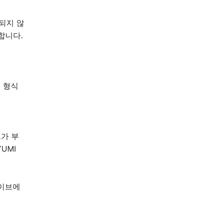
환되지 않
합니다.
2 형식
브가 부
UMI
라이브에