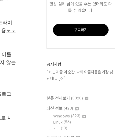
항상 실제 삶에 있을 수는 없더라도 다
를 수 있습니다.
 드라이
장 용도로
구독하기
, 이를
하지 않는
공지사항
˚✧₊⁎ 지금 이 순간, 나의 아름다움은 가장 빛
난다! ⁎⁺˳✧˚
프로그
분류 전체보기
(3020)
최신 정보
(423)
Windows
(323)
므로 사
Linux
(56)
기타
(10)