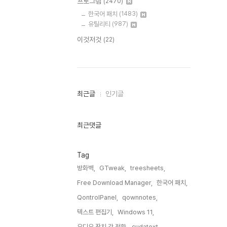
프로그램
(2470)
한국어 패치
(1483)
유틸리티
(987)
이것저것
(22)
최
최근글
인기글
근
글
과
인
최근댓글
기
글
Tag
방화벽,
GTweak,
treesheets,
Free Download Manager,
한국어 패치,
QontrolPanel,
qownnotes,
텍스트 편집기,
Windows 11,
오디오 장치 간 전환,
cudatext,