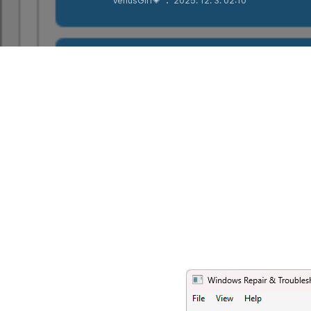
VenusGirl💗
2025. 12. 3. 02:10