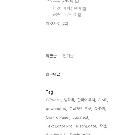
프로그램
(2468)
한국어 패치
(1481)
유틸리티
(987)
이것저것
(22)
최
최근글
인기글
근
글
과
인
최근댓글
기
글
Tag
GTweak,
방화벽,
한국어 패치,
AIMP,
qownnotes,
고급 보안 도구,
Q-DIR,
QontrolPanel,
cudatext,
Text Editor Pro,
RisohEditor,
작업,
Windows 11,
DesktopOK,