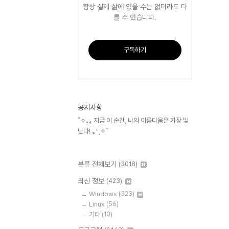
항상 실제 삶에 있을 수는 없더라도 다
를 수 있습니다.
구독하기
공지사항
˚✧₊⁎ 지금 이 순간, 나의 아름다움은 가장 빛
난다! ⁎⁺˳✧˚
분류 전체보기
(3018)
최신 정보
(423)
Windows
(323)
Linux
(56)
기타
(10)