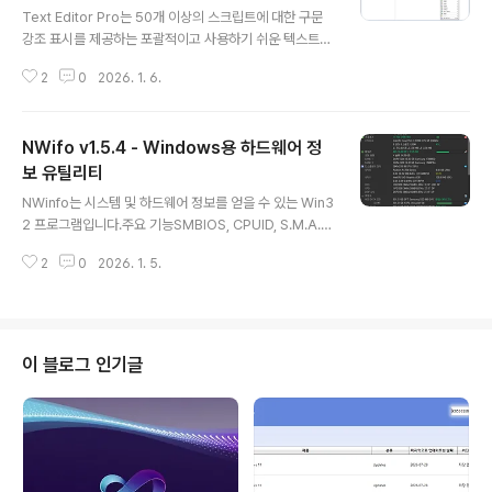
Text Editor Pro는 50개 이상의 스크립트에 대한 구문
강조 표시를 제공하는 포괄적이고 사용하기 쉬운 텍스트
편집 도구입니다. 이 애플리케이션은 C++, COBOL, DO
2
0
2026. 1. 6.
T Graph Drawing, DSP, DWScript, Fortran, Foxpr
o, Java, Perl, Python, Ruby SQL 등 50개 이상의 프
로그래밍 언어를 지원합니다. 이 기능만으로도 Text Edit
NWifo v1.5.4 - Windows용 하드웨어 정
or Pro는 거의 모든 프로그래머에게 어필할 수 있는 귀중
한 도구가 됩니다.응용 프로그램의 그래픽 디자인이 얼마
보 유틸리티
글 내용
나 멋져 보이는지 바로 확인하실 수 있습니다. 단순성과 접
NWinfo는 시스템 및 하드웨어 정보를 얻을 수 있는 Win3
근 용이성에 초점을 맞춥니다. 자주 사용하는 모든 도구는
2 프로그램입니다.주요 기능SMBIOS, CPUID, S.M.A.R.
기본 창의 맨 위에 있는 도구 모음에 표시되지만 마우스 오
T., PCI, SPD, EDID 등에 대한 자세한 정보를 가져옵니
른쪽 버튼 클릭 상황에 맞는..
2
0
2026. 1. 5.
다.JSON, YAML, HTML 형식으로 내보내기를 지원합니
다.WMI를 사용하지 않고 직접 정보를 수집합니다.다운로
드:안정 버전: NWinfo.zipNWifo 한국어 패치 스크린샷
이 블로그 인기글