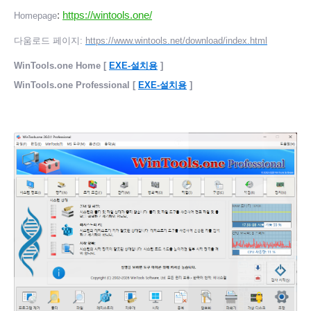
:
https://wintools.one/
Homepage
다움로드 페이지:
https://www.wintools.net/download/index.html
WinTools.one Home [
EXE-설치용
]
WinTools.one Professional [
EXE-설치용
]