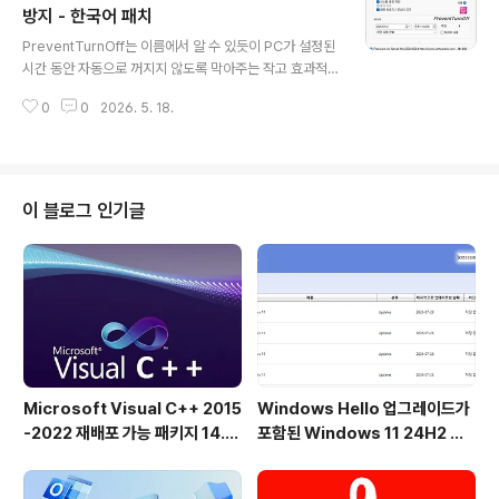
다. 아이콘 저장뿐만 아니라,이 프로그램은 모든 Window
방지 - 한국어 패치
글 내용
s OS에서 일상적인 작업을 위한 다른 유용한 기능도 제공
PreventTurnOff는 이름에서 알 수 있듯이 PC가 설정된
합니다!DesktopOK의 주요 기능◆ 각 화면 해상도에 대
시간 동안 자동으로 꺼지지 않도록 막아주는 작고 효과적
해 좋아하는 아이콘 위치를 저장합니다.◆ Windows 용
인 프로그램입니다!사실 이 프로그램은 PC "멈춤 방지 시
유용한 데스크톱 도구◆ 화면의 모든 창을 쉽게 최소화◆
0
0
2026. 5. 18.
스템"이 내장된 종료 타이머입니다. DontSleep 4.0 이전
바탕 화면 ..
버전에서 파생된 프로그램이라 개발에 많은 시간을 투자하
지는 않았습니다. DontSleep의 기본 기능만 제공하는데,
일부 사용자들이 DontSleep의 기능이 너무 많거나 두 모
드 간 전환에 문제가 있다고 지적했기 때문에 PreventTu
이 블로그 인기글
rnOff는 "멈춤 방지 시스템"의 장점과 몇 가지 추가 기능을
갖춘 간단한 종료 타이머로 개발되었습니다!PreventTur
nOff의 주요 기능:◆ PC와 모니터가 항상 켜져 있도록 유
지◆ 지정된 시간에 PC 종료◆ 전원 옵션 등에..
Microsoft Visual C++ 2015
Windows Hello 업그레이드가
-2022 재배포 가능 패키지 14.5
포함된 Windows 11 24H2 및
1.36231 공식 버전
25H2용 KB5101684 업데이트
출시