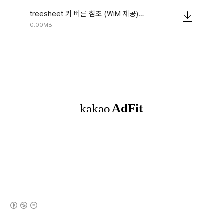
treesheet 키 빠른 참조 (WiM 제공) 3 게시.cts
0.00MB
(새창열림)