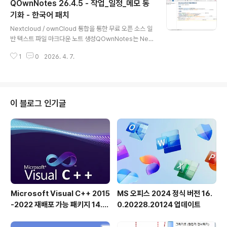
QOwnNotes 26.4.5 - 작업_일정_메모 동
해제할 수 있습니다.사용할 수 있는 4가지 보안 프로파일
이 있습니다. 권장 프로파일은 기본적으로 사용할 수 없는
기화 - 한국어 패치
글 내용
Microsoft Defender의 다양한 보안 기능을 활성화하여
Nextcloud / ownCloud 통합을 통한 무료 오픈 소스 일
향상된 보호 기능을 제공합니다. 더 많은 제어가 필요한 경
반 텍스트 파일 마크다운 노트 생성QOwnNotes는 Next
우 "대화형" 프로파일을 선택하여 사용자에게 확인을 요청
cloud 노트 및 ownCloud 노트와 함께 작동하는 GNU/L
할 수 있습니다."공격적" 프로필은 Defender의 숨겨..
1
0
2026. 4. 7.
inux, macOS 및 Windows용 마크다운 지원 및 작업관
리 목록 관리자가 있는 오픈 소스 메모장입니다.QOwnNo
tes를 사용하여 생각을 기록하고 나중에 Android용 Ne
xtcloud 노트 또는 Nextcloud/ownCloud 웹 서비스와
같은 모바일 장치에서 생각을 편집하거나 검색할 수 있습
이 블로그 인기글
니다.노트는 일반 텍스트 마크다운 파일로 저장되며 Next
cloud의 파일 동기화 기능과 동기화됩니다. 물론 Syncin
g 또는 Dropbox와 같은 다른 소프트웨어도 사용할 수 있
습니다.Nextcloud / ..
Microsoft Visual C++ 2015
MS 오피스 2024 정식 버전 16.
-2022 재배포 가능 패키지 14.5
0.20228.20124 업데이트
1.36231 공식 버전