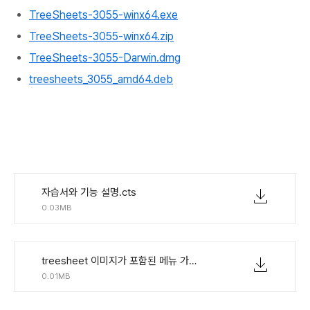
T
reeSheets-3055-winx64.exe
TreeSheets-3055-winx64.zip
TreeSheets-3055-Darwin.dmg
treesheets_3055_amd64.deb
자습서와 기능 설명.cts
0.03MB
treesheet 이미지가 포함된 메뉴 가로 최종.cts
0.01MB