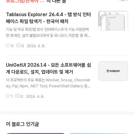
프로그램/한국어 패치
의 다른 글
Tablacus Explorer 26.4.4 - 탭 방식 인터
페이스 파일 탐색기 - 한국어 패치
글 내용
기능 및 주요 특징:탭 방식 인터페이스추가 기능 지원완벽
한 휴대성, 설치 불필요다국어 및 유니코드 지원열: 총 파일
크기, 레이블사용자 정의 가능한 연결, 메뉴, 키, 마우스 제
0
0
2026. 4. 8.
스처, 별칭, 4개 창 모드오픈 소스64비트(TE64.exe/x6
4 Edition) 및 32비트(TE32.exe/x86 Edition) 버전을
제공합니다. 공식 홈페이지te260404.zip공식 한국어
UniGetUI 2026.1.4 - 모든 소프트웨어를 쉽
팩: ko.xml부가 기능아이콘 팩분할 - 9-탭
게 다운로드, 설치, 업데이트 및 제거
글 내용
이 프로젝트의 주요 목표는 WinGet, Scoop, Chocolat
ey, Pip, Npm, .NET Tool, PowerShell Gallery 등
Windows 10 및 11에서 가장 흔히 사용되는 CLI 패키지
1
0
2026. 4. 8.
관리자를 위한 직관적인 GUI를 만드는 것입니다 (패키지
관리자 호환성 표를 참조하세요!). 이 앱을 사용하면 지원되
는 패키지 관리자에 게시된 모든 소프트웨어를 쉽게 다운
로드, 설치, 업데이트 및 제거할 수 있으며, 그 외에도 다양
한 작업을 수행할 수 있습니다.면책 조항: 이 프로젝트는 지
이 블로그 인기글
원되는 패키지 관리자와 아무런 관련이 없으며, 완전히 비
공식적인 프로젝트입니다. UniGetUI 개발자인 저는 다운