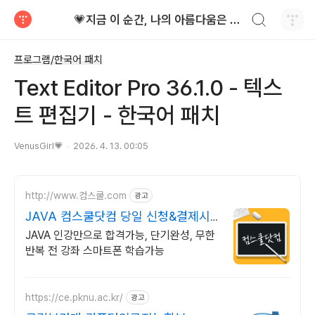
검색하기
💗지금 이 순간, 나의 아름다움은 가장 빛난다!
티스토리
프로그램/한국어 패치
Text Editor Pro 36.1.0 - 텍스
트 편집기 - 한국어 패치
VenusGirl💗
2026. 4. 13. 00:05
http://www.컴스쿨.com
광고
JAVA 컴스쿨닷컴 당일 신청&결제시
기프티콘!
JAVA 인강만으로 합격가능, 단기완성, 무한
반복 전 강좌 스마트폰 학습가능
https://ce.pknu.ac.kr/
광고