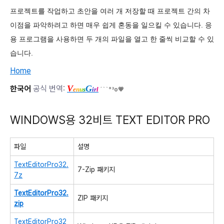
프로젝트를 작업하고 초안을 여러 개 저장할 때 프로젝트 간의 차
이점을 파악하려고 하면 매우 쉽게 혼동을 일으킬 수 있습니다. 응
용 프로그램을 사용하면 두 개의 파일을 열고 한 줄씩 비교할 수 있
습니다.
Home
V
G
한국어
공식 번역:
e
n
u
s
i
r
l
´``°³о💗
WINDOWS용 32비트 TEXT EDITOR PRO
파일
설명
TextEditorPro32.
7-Zip 패키지
7z
TextEditorPro32.
ZIP 패키지
zip
TextEditorPro32