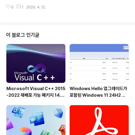
다. 마치 마법처럼 말이죠!요즘 PC에는 16GB, 32GB, 6
0
1
2026. 4. 12.
4GB, 심지어 128GB의 RAM이 탑재되지만, Windows
는 종종 마법과는 거리가 먼 방식으로 메모리를 관리합니
다. 수많은 메모리 조각, 오래된 작업 세트, 불필요한 캐시
데이터가 소중한 RAM을 낭비하고 있습니다. 바로 이 지점
에서 RAMagic이 빛을 발합니다!많은 사용자들이 RAMa
이 블로그 인기글
gic 최적화를 사용한 후 훨씬 원활한 멀티태스킹, 빠른 프
로그램 실행 속도, 그리고 로딩 시간 단축을 경험했다고 보
고합니다. 특히 설치된 프로그램이 많은 구형 시스템에서
는 정기적인 최적화가 놀라운 효과를 가져다 줄 수 있습니
다!🔥 RAMag..
Microsoft Visual C++ 2015
Windows Hello 업그레이드가
-2022 재배포 가능 패키지 14.5
포함된 Windows 11 24H2 및
1.36231 공식 버전
25H2용 KB5101684 업데이트
출시