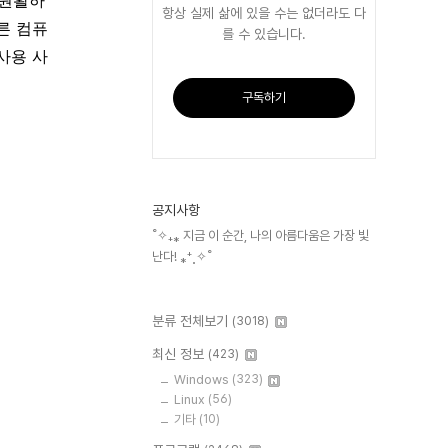
 원활하
항상 실제 삶에 있을 수는 없더라도 다
른 컴퓨
를 수 있습니다.
사용 사
구독하기
공지사항
˚✧₊⁎ 지금 이 순간, 나의 아름다움은 가장 빛
난다! ⁎⁺˳✧˚
분류 전체보기
(3018)
최신 정보
(423)
Windows
(323)
Linux
(56)
기타
(10)