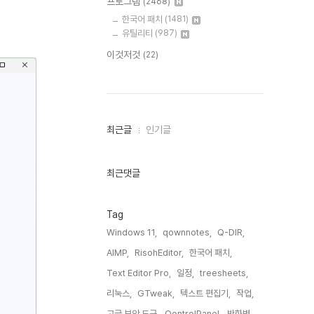
프로그램
(2468)
한국어 패치
(1481)
유틸리티
(987)
이것저것
(22)
최
최근글
인기글
근
글
과
인
최근댓글
기
글
Tag
Windows 11,
qownnotes,
Q-DIR,
AIMP,
RisohEditor,
한국어 패치,
Text Editor Pro,
일정,
treesheets,
리눅스,
GTweak,
텍스트 편집기,
작업,
고급 보안 도구,
QontrolPanel,
방화벽,