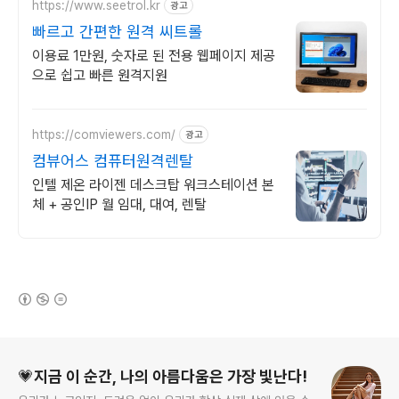
https://www.seetrol.kr
광고
빠르고 간편한 원격 씨트롤
이용료 1만원, 숫자로 된 전용 웹페이지 제공
으로 쉽고 빠른 원격지원
https://comviewers.com/
광고
컴뷰어스 컴퓨터원격렌탈
인텔 제온 라이젠 데스크탑 워크스테이션 본
체 + 공인IP 월 임대, 대여, 렌탈
(새창열림)
로그 정보
💗지금 이 순간, 나의 아름다움은 가장 빛난다!