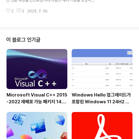
간 전환 과정을 간소화합니다.사운드 제어 기능을 향상시
제, 일시 중지 또는 비활성화 등 소프트웨어 상태에 대해 알
킨 빠른 사운드 전환기QuickSoundSwitcher는 번거로
수 있습니다. 상태 변경에 대한 사운드 알림도 설정할 수 있
2
2
2025. 7. 30.
운 설정 메뉴를 통해 오디오 출력을 변경하는 대신 버튼 하
습니다.전면에 전체 화면이..
나만 누르면 헤드폰, 스피커, 외부 사운드 시스템과 같은 장
치 간에 원활하게 전환할 수 있습니다. 이 사용자 친화적인
애플리케이션은 오디오 설정에 빠르게 액세스하여 오디오
를 듣는 방식을 변경하고 싶을 때마다 시간과 번거로움을
이 블로그 인기글
절약하여 전체 오디오 환경을 개선합니다.전통적인 인터페
이스 없음퀵사운드 스위처는 기존의 사용자 인터페이스 없
이도 작동하며, 간소화된 기능과 핵심 목적에 부합합니다.
즉, 긴 설치 과정을 거치지 않고 애플리케이션을 실행하기
만 하면 됩니다. 활성화되면 ..
Microsoft Visual C++ 2015
Windows Hello 업그레이드가
-2022 재배포 가능 패키지 14.5
포함된 Windows 11 24H2 및
1.36231 공식 버전
25H2용 KB5101684 업데이트
출시