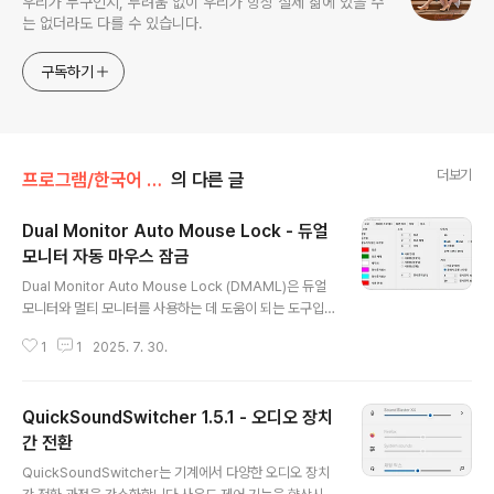
우리가 누구인지, 두려움 없이 우리가 항상 실제 삶에 있을 수
는 없더라도 다를 수 있습니다.
구독하기
더보기
프로그램/한국어 패치
의 다른 글
Dual Monitor Auto Mouse Lock - 듀얼
모니터 자동 마우스 잠금
글 내용
Dual Monitor Auto Mouse Lock (DMAML)은 듀얼
모니터와 멀티 모니터를 사용하는 데 도움이 되는 도구입
니다. 소프트웨어는 설정에 따라 마우스 커서를 화면에 자
1
1
2025. 7. 30.
동으로 고정합니다.DMAML은 의도치 않은 특정 작업을
피하고 컴퓨터를 빠르고 효율적으로 사용할 수 있도록 도
와줍니다. 소프트웨어가 작동하는 방식은 전경 창이 전체
QuickSoundSwitcher 1.5.1 - 오디오 장치
화면에 있으면 마우스 커서가 해당 화면에 고정된다는 것
입니다.소프트웨어는 백그라운드에서 실행되어 시스템 트
간 전환
글 내용
레이에 아이콘이 표시됩니다. 아이콘은 설정에 액세스하는
QuickSoundSwitcher는 기계에서 다양한 오디오 장치
데 사용되며, 아이콘의 색상과 모양을 통해 잠금, 잠금 해