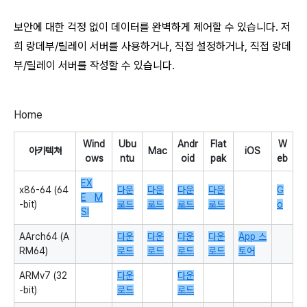
보안에 대한 걱정 없이 데이터를 완벽하게 제어할 수 있습니다. 저
희 랑데부/릴레이 서버를 사용하거나, 직접 설정하거나, 직접 랑데
부/릴레이 서버를 작성할 수 있습니다.
Home
Wind
Ubu
Andr
Flat
W
아키텍쳐
Mac
iOS
ows
ntu
oid
pak
eb
EX
x86-64 (64
다운
다운
다운
다운
G
E
M
-bit)
로드
로드
로드
로드
o
SI
AArch64 (A
다운
다운
다운
다운
App 스
RM64)
로드
로드
로드
로드
토어
ARMv7 (32
다운
다운
-bit)
로드
로드