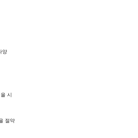
다양
램을 시
을 절약