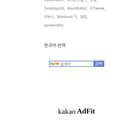
DesktopOK,
RisohEditor,
GTweak,
리눅스,
Windows 11,
일정,
qownnotes,
한국어 번역