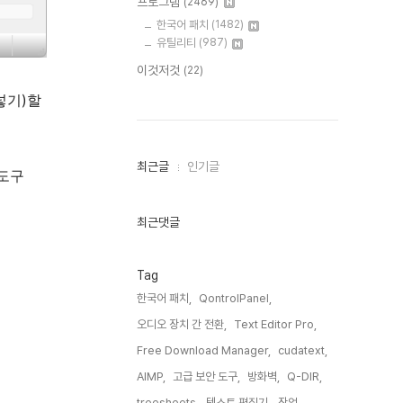
프로그램
(2469)
한국어 패치
(1482)
유틸리티
(987)
이것저것
(22)
넣기)할
최
최근글
인기글
 도구
근
글
과
인
최근댓글
기
글
Tag
한국어 패치,
QontrolPanel,
오디오 장치 간 전환,
Text Editor Pro,
Free Download Manager,
cudatext,
AIMP,
고급 보안 도구,
방화벽,
Q-DIR,
treesheets,
텍스트 편집기,
작업,