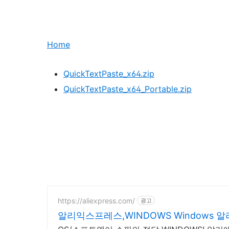
Home
QuickTextPaste_x64.zip
QuickTextPaste_x64_Portable.zip
https://aliexpress.com/
광고
알리익스프레스,WINDOWS Windows 알