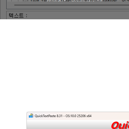
VenusGirl💗
2026. 1. 22. 21:49