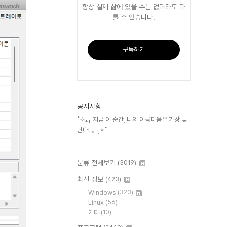
항상 실제 삶에 있을 수는 없더라도 다
를 수 있습니다.
구독하기
공지사항
˚✧₊⁎ 지금 이 순간, 나의 아름다움은 가장 빛
난다! ⁎⁺˳✧˚
분류 전체보기
(3019)
최신 정보
(423)
Windows
(323)
Linux
(56)
기타
(10)