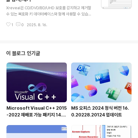
글 내용
히 삭제해야 할 때 사용하도록 설계되었습니다. 권장 사용
Xreveal은 CD/DVD/BD/UHD 보호를 감지하고 제거할
법: -DDU는 드라이버 제거/설치에 문제가 있거나 GPU
수 있는 복호화 키 데이터베이스와 함께 사용할 수 있습니
브랜드를 변경할 때 사용해야 합니다.-DDU는 수행중인
다.Xreveal은 상호 운용성을 목적으로 하는 연구 프로젝
작업을 모르는 경우 새 드라이버를 설치할 때마다 사용해
1
0
2025. 8. 16.
트로, 복호화 키/BD+ 변환 테이블 (FUT)을 포함하지 않
서는 ..
으며 공식 공개 AACS 사양에만 기반을 두고 있습니다. Xr
eveal을 작동하려면 AACS 복호화 키/BD+ FUT이 필요
합니다. 하지만 필요한 키 등을 확보하면 간단한 인터페이
스를 통해 보호를 제거할 수 있습니다. 이러한 소프트웨어
이 블로그 인기글
는 CD 콘텐츠가 영원히 사라지기 전에 백업할 수 있는 기
능 등 다양한 용도로 사용됩니다. 이러한 시나리오는 보호
를 제거할 수 있는 사용자의 능력에 달려 있습니다.Xreve
al은 법적 목적으로만 보호를 제거해야 하는 사용자에게 귀
중한 자산..
Microsoft Visual C++ 2015
MS 오피스 2024 정식 버전 16.
-2022 재배포 가능 패키지 14.5
0.20228.20124 업데이트
1.36231 공식 버전