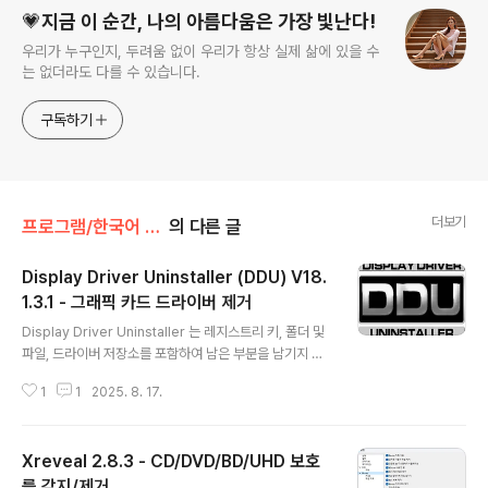
💗지금 이 순간, 나의 아름다움은 가장 빛난다!
우리가 누구인지, 두려움 없이 우리가 항상 실제 삶에 있을 수
는 없더라도 다를 수 있습니다.
구독하기
더보기
프로그램/한국어 패치
의 다른 글
Display Driver Uninstaller (DDU) V18.
1.3.1 - 그래픽 카드 드라이버 제거
글 내용
Display Driver Uninstaller 는 레지스트리 키, 폴더 및
파일, 드라이버 저장소를 포함하여 남은 부분을 남기지 않
고 시스템에서 AMD/NVIDIA 그래픽 카드 드라이버 및 패
1
1
2025. 8. 17.
키지를 완전히 제거하는데 도움이 되는 드라이버 제거 유
틸리티입니다. AMD/NVIDIA 비디오 드라이버는 일반적
으로 Windows 제어판에서 제거할 수 있습니다. 이 드라
Xreveal 2.8.3 - CD/DVD/BD/UHD 보호
이버 제거 프로그램은 표준 드라이버 제거에 실패한 경우
또는 어쨌든 NVIDIA 및 ATI 비디오 카드 드라이버를 완전
를 감지/제거