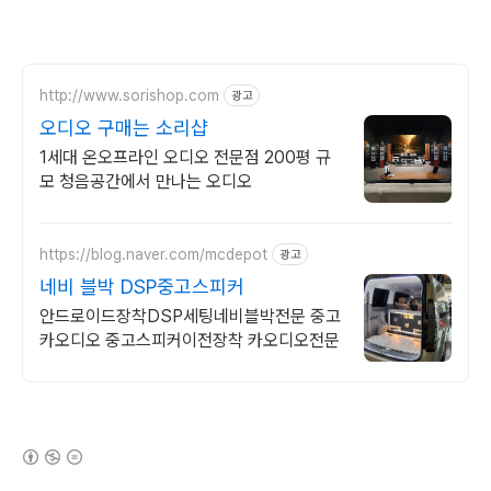
http://www.sorishop.com
광고
오디오 구매는 소리샵
1세대 온오프라인 오디오 전문점 200평 규
모 청음공간에서 만나는 오디오
https://blog.naver.com/mcdepot
광고
네비 블박 DSP중고스피커
안드로이드장착DSP세팅네비블박전문 중고
카오디오 중고스피커이전장착 카오디오전문
(새창열림)