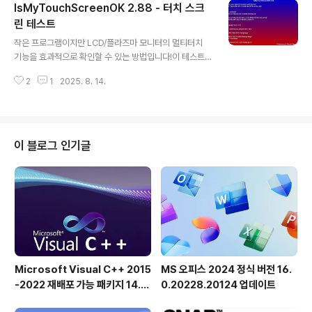
IsMyTouchScreenOK 2.88 - 터치 스크
합니다. 휴대용 및/또는 설치 가능한 버전으로서!데스크톱
노트 프로그램의 주요 기능◆ 데스크톱 노트를 위한 다양
린 테스트
글 내용
한 테마◆ 무작위 배경 및 텍스트 색상◆ 데스크톱 노트의
작은 프로그램이지만 LCD/플라즈마 모니터의 멀티터치
투명성 옵션◆ 크기 변경 가능◆ 사용자 지정 배경 색상기
기능을 효과적으로 확인할 수 있는 방법입니다!이 테스트
타 가능성 및 사양◆ 매우 작은 프로그램◆ 낮은 CPU 사
에서는 작동하지 않는 접점이 즉시 눈에 띕니다.Freewar
용량◆ 트레이를 통해 비활성화 가능◆ 선택적 번역 함수
2
1
2025. 8. 14.
e IsMyTouchScreenOK를 사용하면 터치 모니터에 불
◆ 포터블◆ 프리웨어◆ 한국어매우 장식..
량 터치 포인트가 있는지 간단하지만 매우 빠르게 확인할
수 있습니다. 구매 전 새 터치스크린의 기능을 확인하거나
보증 기간 동안 이미 구매한 터치 모니터를 테스트하는 데
사용할 수 있습니다. 제조업체에 터치 포인트 결함이 있다
이 블로그 인기글
는 알림을 받은 후 교체품을 받을 수 있습니다.터치스크린
의 모든 영역을 하나 이상의 손가락으로 터치하고 테스트
하면 터치스크린에 오류가 없는지 확인할 수 있습니다!►
► 이 터치스크린 테스트는 Windows OS에서 어떻게 작
동하나요?주요 특징:◆ 터치스크린 테..
Microsoft Visual C++ 2015
MS 오피스 2024 정식 버전 16.
-2022 재배포 가능 패키지 14.5
0.20228.20124 업데이트
1.36231 공식 버전