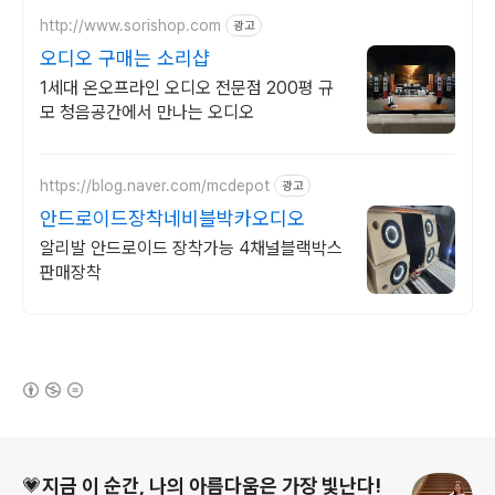
http://www.sorishop.com
광고
오디오 구매는 소리샵
1세대 온오프라인 오디오 전문점 200평 규
모 청음공간에서 만나는 오디오
https://blog.naver.com/mcdepot
광고
안드로이드장착네비블박카오디오
알리발 안드로이드 장착가능 4채널블랙박스
판매장착
(새창열림)
로그 정보
💗지금 이 순간, 나의 아름다움은 가장 빛난다!