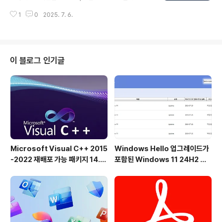
0~50% 더 나은 압축 결과를 제공합니다. ZIP으로 압축된
1
0
2025. 7. 6.
서버 로그 파일의 파일 크기가 18MB였지만, 7-Zip을 사
용하여 8MB로 줄었습니다(결과는 파일 유형에 따라 다를
수 있음). 7Zip은 7z, ZIP, CAB, RAR, ARJ, GZIP, BZI
P2, TAR, CPIO, RPM 및 DEB 형식을 지원하므로 모든
인기 있는 아카이브 파일에 사용할 수 있습니다. 이 프로그
이 블로그 인기글
램은 기본적인 파일 탐색기 인터페이스를 제공하며 Wind
ows 마우스 오른쪽 버튼 메뉴에도 통합됩니다. 지원되는
모든 형식과 연결할 수 있으며 명령줄 지원도 제공합니다.
7-Zip의 주요 기능:LZMA 압..
Microsoft Visual C++ 2015
Windows Hello 업그레이드가
-2022 재배포 가능 패키지 14.5
포함된 Windows 11 24H2 및
1.36231 공식 버전
25H2용 KB5101684 업데이트
출시