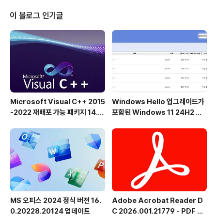
or Pro는 거의 모든 프로그래머에게 어필할 수 있는 귀중
한 도구가 됩니다.응용 프로그램의 그래픽 디자인이 얼마
이 블로그 인기글
나 멋져 보이는지 바로 확인하실 수 있습니다. 단순성과 접
근 용이성에 초점을 맞춥니다. 자주 사용하는 모든 도구는
기본 창의 맨 위에 있는 도구 모음에 표시되지만 마우스 오
른쪽 버튼 클릭 상황에 맞는..
Microsoft Visual C++ 2015
Windows Hello 업그레이드가
-2022 재배포 가능 패키지 14.5
포함된 Windows 11 24H2 및
1.36231 공식 버전
25H2용 KB5101684 업데이트
출시
MS 오피스 2024 정식 버전 16.
Adobe Acrobat Reader D
0.20228.20124 업데이트
C 2026.001.21779 - PDF 뷰