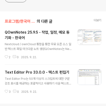
더보기
프로그램/한국어 패치
의 다른 글
QOwnNotes 25.9.5 - 작업, 일정, 메모 동
기화 - 한국어
글 내용
Nextcloud / ownCloud 통합을 통한 무료 오픈 소스 일
반 텍스트 파일 마크다운 노트 생성QOwnNotes는 Next
cloud 노트 및 ownCloud 노트와 함께 작동하는 GNU/L
2
0
2025. 9. 22.
inux, macOS 및 Windows용 마크다운 지원 및 작업관
리 목록 관리자가 있는 오픈 소스 메모장입니다.QOwnNo
tes를 사용하여 생각을 기록하고 나중에 Android용 Ne
Text Editor Pro 33.0.0 - 텍스트 편집기
xtcloud 노트 또는 Nextcloud/ownCloud 웹 서비스와
글 내용
같은 모바일 장치에서 생각을 편집하거나 검색할 수 있습
Text Editor Pro는 50개 이상의 스크립트에 대한 구문
니다.노트는 일반 텍스트 마크다운 파일로 저장되며 Next
강조 표시를 제공하는 포괄적이고 사용하기 쉬운 텍스트
cloud의 파일 동기화 기능과 동기화됩니다. 물론 Syncin
편집 도구입니다. 이 애플리케이션은 C++, COBOL, DO
g 또는 Dropbox와 같은 다른 소프트웨어도 사용할 수 있
3
0
2025. 9. 22.
T Graph Drawing, DSP, DWScript, Fortran, Foxpr
습니다.Nextcloud / ..
o, Java, Perl, Python, Ruby SQL 등 50개 이상의 프
로그래밍 언어를 지원합니다. 이 기능만으로도 Text Edit