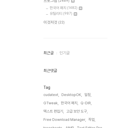
프로그램
(2469)
한국어 패치
(1482)
유틸리티
(987)
이것저것
(22)
최
최근글
인기글
근
글
과
인
최근댓글
기
글
Tag
cudatext,
DesktopOK,
일정,
GTweak,
한국어 패치,
Q-DIR,
텍스트 편집기,
고급 보안 도구,
Free Download Manager,
작업,
treesheets,
AIMP,
Text Editor Pro,