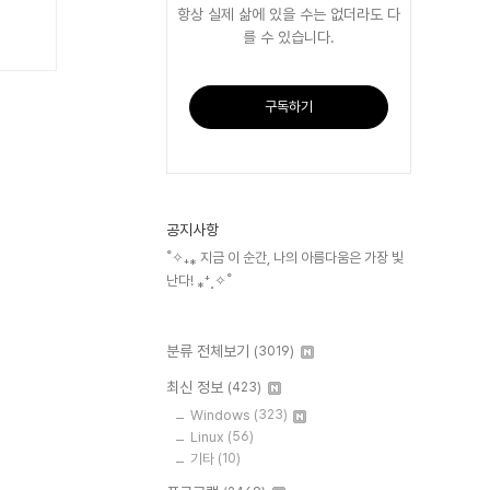
항상 실제 삶에 있을 수는 없더라도 다
를 수 있습니다.
구독하기
공지사항
˚✧₊⁎ 지금 이 순간, 나의 아름다움은 가장 빛
난다! ⁎⁺˳✧˚
분류 전체보기
(3019)
최신 정보
(423)
Windows
(323)
Linux
(56)
기타
(10)