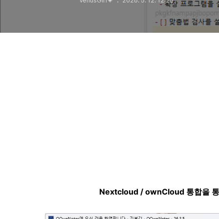
VenusGirl💗
2026. 5. 12. 12:25
Nextcloud / ownCloud 통