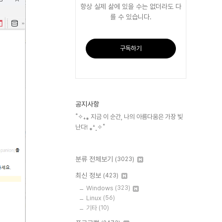
항상 실제 삶에 있을 수는 없더라도 다
를 수 있습니다.
구독하기
공지사항
˚✧₊⁎ 지금 이 순간, 나의 아름다움은 가장 빛
난다! ⁎⁺˳✧˚
분류 전체보기
(3023)
최신 정보
(423)
Windows
(323)
Linux
(56)
기타
(10)