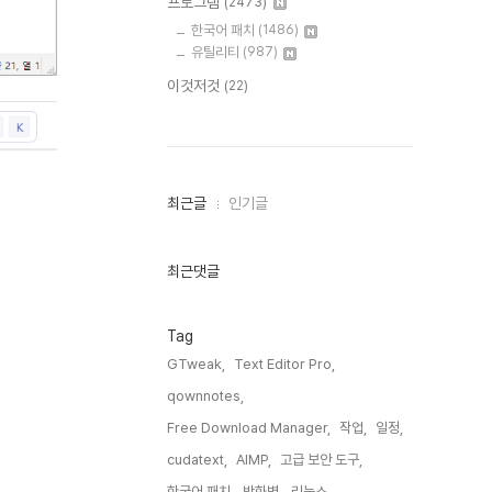
프로그램
(2473)
한국어 패치
(1486)
유틸리티
(987)
이것저것
(22)
최
최근글
인기글
근
글
과
인
최근댓글
기
글
Tag
GTweak,
Text Editor Pro,
qownnotes,
Free Download Manager,
작업,
일정,
cudatext,
AIMP,
고급 보안 도구,
한국어 패치,
방화벽,
리눅스,