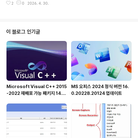
뷰어는 Windows 업데이트 에이전트 API에서 제공하는
2
0
2026. 4. 30.
된 문서를 가끔 누군가에게 이메일로 보내기만 하면 되는
업데이트만 표시할 수..
사람들 중 한 명입니까?따라서 PDF 프린터 드라이버나 다
른 복잡한 프로그램이 필요하지 않습니다.WinScan-PDF
에서는 더 이상 필요하지 않습니다! 이 데스크톱 응용 프로
그램에서 직접 검색을 시작하고 검색된 문서를 우회하지
이 블로그 인기글
않고 직접 Windows 컴퓨터에 PDF 파일로 저장합니다.
이 프로그램은 매우 작고 초보자 및 고급 사용자에게 적합
하게 사용하기 쉽습니다. ◆ 문서를 직접 스캔하여 PDF로
저장◆ PDF 다중 페이지 지원◆ 스캔한 PDF 파일의 품
질을 변경합니다!◆ ..
Microsoft Visual C++ 2015
MS 오피스 2024 정식 버전 16.
-2022 재배포 가능 패키지 14.5
0.20228.20124 업데이트
1.36231 공식 버전