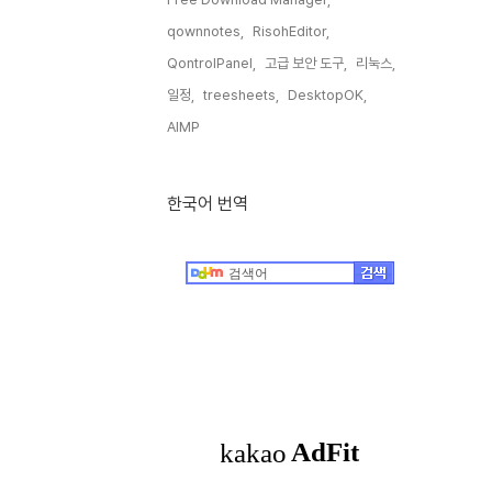
qownnotes,
RisohEditor,
QontrolPanel,
고급 보안 도구,
리눅스,
일정,
treesheets,
DesktopOK,
AIMP,
한국어 번역