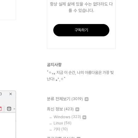
항상 실제 삶에 있을 수는 없더라도 다
를 수 있습니다.
구독하기
공지사항
˚✧₊⁎ 지금 이 순간, 나의 아름다움은 가장 빛
난다! ⁎⁺˳✧˚
분류 전체보기
(3019)
최신 정보
(423)
Windows
(323)
Linux
(56)
기타
(10)