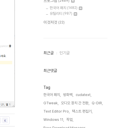
프로그램
(2469)
한국어 패치
(1482)
유틸리티
(987)
이것저것
(22)
최
최근글
인기글
근
글
과
인
최근댓글
기
글
Tag
한국어 패치,
방화벽,
cudatext,
GTweak,
오디오 장치 간 전환,
Q-DIR,
Text Editor Pro,
텍스트 편집기,
Windows 11,
작업,
Free Download Manager,