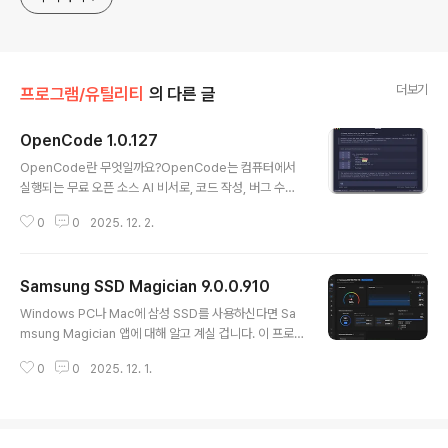
더보기
프로그램/유틸리티
의 다른 글
OpenCode 1.0.127
글 내용
OpenCode란 무엇일까요?OpenCode는 컴퓨터에서
실행되는 무료 오픈 소스 AI 비서로, 코드 작성, 버그 수정,
파일 작동 방식 파악을 도와줍니다. 프로젝트를 읽고, 질문
0
0
2025. 12. 2.
에 답하고, 심지어 명령을 대신 실행해 주는 명령줄 도우미
라고 생각하면 됩니다. 일반 영어만 입력하면 기술적인 부
분은 OpenCode가 처리합니다. 거의 모든 코딩 언어와
Samsung SSD Magician 9.0.0.910
호환되며, 모든 작업이 사용자 시스템 및/또는 API 키를 통
글 내용
해 실행되므로 업무 프로젝트에서 안전하게 사용할 수 있
Windows PC나 Mac에 삼성 SSD를 사용하신다면 Sa
습니다.OpenCode는 단순한 장난감이 아닙니다. 코드를
msung Magician 앱에 대해 알고 계실 겁니다. 이 프로
작성하고 수정하고, HTML, Python, PowerShell 스크
그램을 사용하면 드라이브 모니터링, 기능 사용자 지정, 펌
립트 등 텍스트 편집기에서 처리할 수 있는 모든 작업을 처
0
0
2025. 12. 1.
웨어 업데이트 등 다양한 작업을 수행할 수 있습니다. 버전
리하는 사람들을 위해 만들어졌습니다. 기존 파일을 읽고
9.0에서는 사용자 인터페이스 개선, 위젯 개선 등 다양한
현재 프..
기능이 포함된 대규모 업데이트가 다운로드 가능합니다.버
전 9.0부터 Samsung은 Magician 앱의 최소 시스템 요