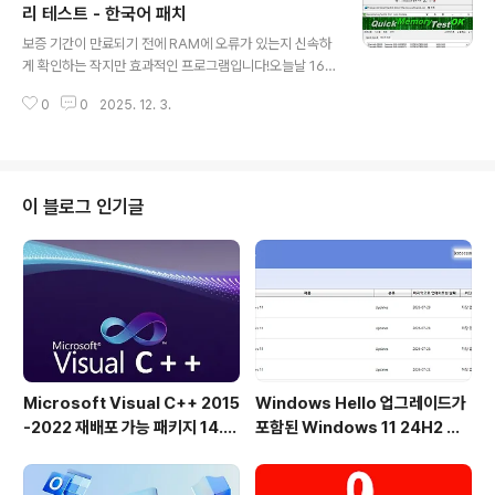
작동할 수 있습니다. FDM은 손상된 다운로드를 재개할 수
리 테스트 - 한국어 패치
글 내용
있습니다. 따라서 우연한 중단 후 처음부터 다운로드 프로
보증 기간이 만료되기 전에 RAM에 오류가 있는지 신속하
세스를 시작할 필요가 없습니다. 중단된 순간부터 완료되
게 확인하는 작지만 효과적인 프로그램입니다!오늘날 16,
지 않은 다운로드를 재개할 수 있습니다. 또한 이 프로그램
32, 64, 128, ... Giga-Bit RAM이 장착된 PC를 구입하
은 재개가 서버에서 지원되지 않는 경우 경고를 표시하고
0
0
2025. 12. 3.
지만 대부분의 컴퓨터에서 사용되거나 해결되지 않습니다.
결정을 내릴 수 있도록 합..
따라서 보증 기간이 만료되지 않는 한 테스트를 받아야 합
니다. 나중에 사용해야 할 주 메모리에 결함이 없는지 확인
하십시오. 또는 높은 메모리 동작에서 Windows를 테스
트하여 다른 시스템 오류를 유발합니다. QuickMemory
이 블로그 인기글
TestOK 주요 특징:◆ 메모리 빠른 테스트◆ RAM 부하
가 높은 PC를 모니터링하기위한 일시 정지 테스트◆ 맞춤
형 테스트 실행◆ 메모리 상태를 명확하게 표시◆ CPU의
동작을 명심하십시오◆ 필수 메모리 및 시스템 기능에 액
세스다른 옵션 ..
Microsoft Visual C++ 2015
Windows Hello 업그레이드가
-2022 재배포 가능 패키지 14.5
포함된 Windows 11 24H2 및
1.36231 공식 버전
25H2용 KB5101684 업데이트
출시