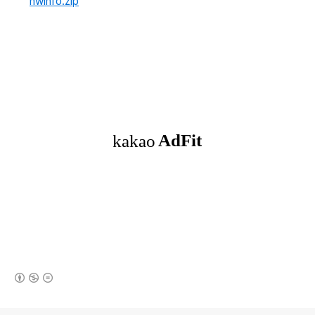
nwinfo.zip
(새창열림)
로그 정보