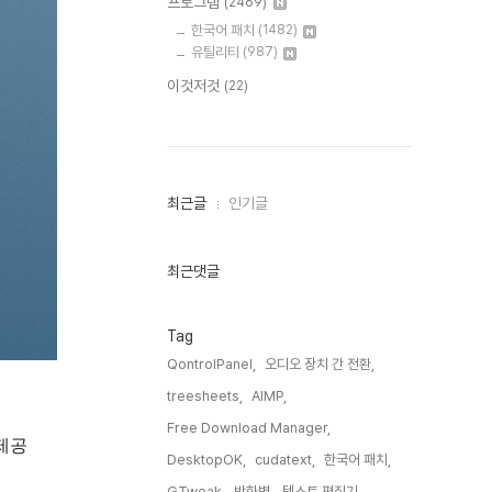
프로그램
(2469)
한국어 패치
(1482)
유틸리티
(987)
이것저것
(22)
최
최근글
인기글
근
글
과
인
최근댓글
기
글
Tag
QontrolPanel,
오디오 장치 간 전환,
treesheets,
AIMP,
Free Download Manager,
 제공
DesktopOK,
cudatext,
한국어 패치,
GTweak,
방화벽,
텍스트 편집기,