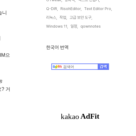
Q-DIR,
RisohEditor,
Text Editor Pro,
습니
리눅스,
작업,
고급 보안 도구,
Windows 11,
일정,
qownnotes,
미
한국어 번역
WIM으
능
요? 거