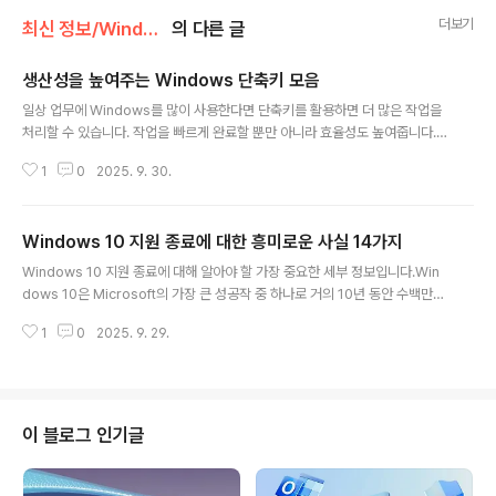
더보기
최신 정보/Windows
의 다른 글
생산성을 높여주는 Windows 단축키 모음
글 내용
일상 업무에 Windows를 많이 사용한다면 단축키를 활용하면 더 많은 작업을
처리할 수 있습니다. 작업을 빠르게 완료할 뿐만 아니라 효율성도 높여줍니다.
한번 사용해 보면 단축키에 중독될지도 모릅니다.자주 사용하는 가장 일반적인
1
0
2025. 9. 30.
단축키부터 시작해 보겠습니다.F1 [도움말 표시]F2 [선택한 항목 이름 바꾸기]
F3 [파일 또는 폴더 검색]F4 [파일 탐색기에서 주소 표시줄 목록 표시]F5 [활
성 창 새로 고침]F6 [창 또는 바탕 화면의 화면 요소 순환]F10 [활성 앱에서 메
Windows 10 지원 종료에 대한 흥미로운 사실 ​​14가지
뉴 모음 활성화]ALT + F4 [활성 항목 닫기 또는 활성 앱 종료]ALT + ESC
글 내용
[열린 순서대로 항목 순환]ALT + 메뉴 및 대화 상자 옵션에서 밑줄 친 문자 [해
Windows 10 지원 종료에 대해 알아야 할 가장 중요한 세부 정보입니다.Win
당 문자에 대한 명령 수행]ALT + ENTER [선택한 항..
dows 10은 Microsoft의 가장 큰 성공작 중 하나로 거의 10년 동안 수백만
대의 PC에 사용되어 왔지만, 이제 그 시대가 저물고 있습니다. 앞으로 며칠 안
1
0
2025. 9. 29.
에 Microsoft는 공식적으로 Windows 10 운영 체제를 종료하고 Windows
11과 향후 릴리스에 전념할 예정입니다. 아직 Windows 10을 사용 중인 사람
들에게는 이러한 전환이 불확실하게 느껴질 수 있습니다. 컴퓨터가 갑자기 작동
하지 않을까요? Microsoft 365나 Edge와 같은 앱은 언제까지 지원될까요?
지속적인 보안 기능은 어떻게 될까요? 이러한 질문에 대한 답은 항상 간단하지
이 블로그 인기글
않으며, Microsoft 정책에는 많은 사용자가 알지..