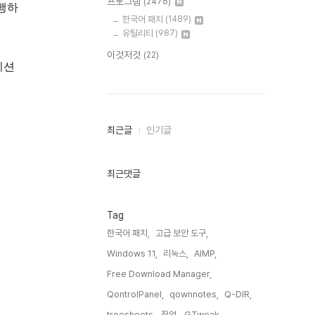
프로그램
(2476)
실행하
한국어 패치
(1489)
유틸리티
(987)
이것저것
(22)
이션
최
최근글
인기글
근
글
과
인
최근댓글
기
글
Tag
한국어 패치,
고급 보안 도구,
Windows 11,
리눅스,
AIMP,
Free Download Manager,
QontrolPanel,
qownnotes,
Q-DIR,
treesheets,
작업,
GTweak,