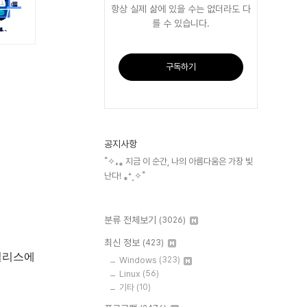
항상 실제 삶에 있을 수는 없더라도 다
를 수 있습니다.
구독하기
공지사항
˚✧₊⁎ 지금 이 순간, 나의 아름다움은 가장 빛
난다! ⁎⁺˳✧˚
분류 전체보기
(3026)
최신 정보
(423)
 릴리스에
Windows
(323)
Linux
(56)
기타
(10)