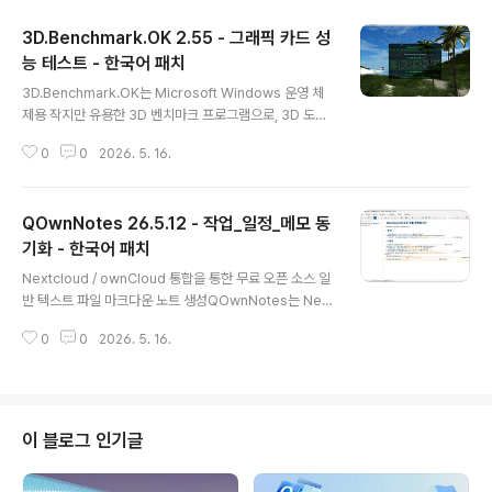
3D.Benchmark.OK 2.55 - 그래픽 카드 성
능 테스트 - 한국어 패치
글 내용
3D.Benchmark.OK는 Microsoft Windows 운영 체
제용 작지만 유용한 3D 벤치마크 프로그램으로, 3D 도구
카테고리에 속합니다!작은 규모에도 불구하고 3D.Bench
0
0
2026. 5. 16.
mark.OK는 그래픽 카드 성능을 효과적으로 테스트할 수
있는 훌륭한 3D 벤치마크 프로그램입니다. 그래픽 카드 성
능을 테스트하고 부하를 주는 데 벤치마크 프로그램이 반
QOwnNotes 26.5.12 - 작업_일정_메모 동
드시 크거나 복잡할 필요는 없다는 것을 보여줍니다!특히
새로 구입한 그래픽 카드나 새 드라이버를 설치한 후에는
기화 - 한국어 패치
글 내용
성능 향상 여부를 확인하기 위해 값을 비교해 볼 수 있습니
Nextcloud / ownCloud 통합을 통한 무료 오픈 소스 일
다. 테스트는 단 65초밖에 걸리지 않으며, 화면 끊김 현상
반 텍스트 파일 마크다운 노트 생성QOwnNotes는 Next
을 감지하기 위해 자동 실행 기능을 사용할 수도 있습니다!
cloud 노트 및 ownCloud 노트와 함께 작동하는 GNU/L
성능이 낮은 그래픽 카드도 원활하게 테스트할 수 있도록
0
0
2026. 5. 16.
inux, macOS 및 Windows용 마크다운 지원 및 작업관
렌더링 옵션을 낮..
리 목록 관리자가 있는 오픈 소스 메모장입니다.QOwnNo
tes를 사용하여 생각을 기록하고 나중에 Android용 Ne
xtcloud 노트 또는 Nextcloud/ownCloud 웹 서비스와
같은 모바일 장치에서 생각을 편집하거나 검색할 수 있습
이 블로그 인기글
니다.노트는 일반 텍스트 마크다운 파일로 저장되며 Next
cloud의 파일 동기화 기능과 동기화됩니다. 물론 Syncin