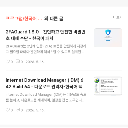
더보기
프로그램/한국어 패치
의 다른 글
2FAGuard 1.8.0 - 간단하고 안전한 비밀번
호 대체 수단 - 한국어 패치
글 내용
2FAGuard는 2단계 인증 (2FA) 토큰을 안전하게 저장하
고 필요할 때마다 간편하게 액세스할 수 있도록 설계된 강
력한 애플리케이션입니다.고급 암호화 방식2FAGuard는
0
0
2026. 5. 16.
최신 보안 표준을 준수하는 고급 암호화 방식을 사용합니
다. 키는 기기에 안전하게 저장되므로 본인만 민감한 정보
를 관리할 수 있습니다.데이터 내보내기2FAGuard를 사
Internet Download Manager (IDM) 6.
용하면 데이터를 내보내어 필요한 경우 다른 애플리케이션
에서 토큰을 활용할 수 있습니다. 이러한 유연성을 통해 계
42 Build 64 - 다운로드 관리자-한국어 팩
글 내용
정의 보안 수준을 최고 수준으로 유지하면서 필요에 가장
Internet Download Manager (IDM)는 다운로드 속도
적합한 방식으로 2FA 토큰을 관리할 수 있습니다.데이터
를 높이고, 다운로드를 재개하며, 일정을 잡는 도구입니다.
가져오기2FAGuard의 가장 뛰어난 기능 중 하나는 원활
포괄적인 오류 복구 및 재개 기능은 연결 끊김, 네트워크 문
한 가져오기 기능입니다. 이 기능을 사용하면 Google Au
0
0
2026. 5. 16.
제, 컴퓨터 종료 또는 예기치 않은 정전으로 인해 중단되거
thenticator, Bit..
나 중단된 다운로드를 재시작합니다. 간단한 그래픽 사용
자 인터페이스로 IDM 사용자 친화적이고 사용하기 쉽습니