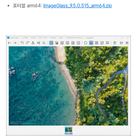
포터블 arm64:
ImageGlass_9.5.0.515_arm64.zip