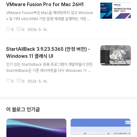
VMware Fusion Pro for Mac 26H1
글 내용
VMware Fusion®은 Mac을 재부팅하지 않고 Window
s 및 기타 x86/ARM 기반 운영 체제를 실행하는 가장 쉽
고 빠르며 안정적인 방법입니다.VMware Workstation
0
0
2026. 5. 16.
26H1 및 VMware Fusion 26H1의 정식 출시를 발표하
게 되어 기쁩니다. 이번 업데이트는 데스크톱 하이퍼바이
저의 지속적인 발전을 통해 Windows 사용자를 위한 중
StartAllBack 3.9.23.5365 (안정 버전) -
요한 아키텍처 전환, VM 관리 가시성 향상, 최신 하드웨어
및 운영 체제 지원 확대 등을 제공합니다.이번 릴리스는 이
Windows 11 클래식 UI
글 내용
전 25H2 업데이트에서 도입된 캘린더 버전 관리 도입 및
인기 있는 StartIsBack 응용 프로그램의 개발자들이 만든
dictTool과 같은 강력한 자동화 도구의 추가 등 기본적인
StartAllBack은 기존 레이아웃을 다시 Windows 11 컴
변경 사항을 기반으로 합니다. 2026년에도 VMware는
퓨터로 가져오도록 특별히 설계된 향상 도구입니다. 작업
고객의 가상화 환경이 최신 상태를 유지하고 효율..
0
0
2026. 5. 16.
표시줄 복원 및 개선작업 아이콘에 레이블 표시아이콘 크
기 및 여백 조정작업 표시줄을 위쪽, 왼쪽 또는 오른쪽 가장
자리로 이동작업 표시줄에 물건 끌어 놓기중앙 작업 아이
콘이지만 왼쪽에 있는 시작 단추를 유지합니다세그먼트로
분할, 동적 반투명도 사용Windows 7/10 UI로 별도의 코
이 블로그 인기글
너 아이콘 제공 파일 탐색기 UI 복원 및 개선리본 및 명령
표시줄을 반투명 효과로 개조하단의 세부 정보 창이전 검
색 상자(작동하는 검색 상자)더 많은 대화를 위한 다크 모
드 지원 상황에 맞는 메뉴 복원 및 개선라운드 아크릴 메뉴