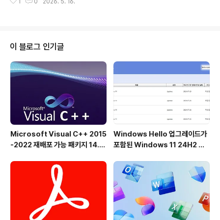
1
0
2026. 5. 16.
조정되는 버퍼를 사용하여 탐색 시간을 줄입니다. 비동기
복사는 두 개의 물리적 하드 드라이브 간의 파일 전송 속도
를 높입니다.전송을 일시 중지하고 다시 시작할 수 있습니
다. 언제든지 복사 프로세스를 일시 중지하여 시스템 리소
스를 확보하고 한 번의 클릭으로 계속 진행할 수 있습니다.
이 블로그 인기글
오류 복구. 복사 오류가 발생하면 TeraCopy는 여러 번
시도하며, 최악의 경우 전체 전송을 종료하지 않고 해당 파
일을 건너뜁니다.대화형 파일 목록. TeraCopy는 실패한
파일 전송을 표시하고 문제를 해결한 후 문제가 있는 파일
만 다시 복사할 수 있도록 ..
Microsoft Visual C++ 2015
Windows Hello 업그레이드가
-2022 재배포 가능 패키지 14.5
포함된 Windows 11 24H2 및
1.36231 공식 버전
25H2용 KB5101684 업데이트
출시