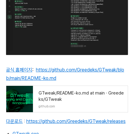
공식 홈페이지
:
https://github.com/Greedeks/GTweak/blo
b/main/README-ko.md
GTweak/README-ko.md at main · Greede
ks/GTweak
github.com
다운로드
:
https://github.com/Greedeks/GTweak/releases
GTweak.exe