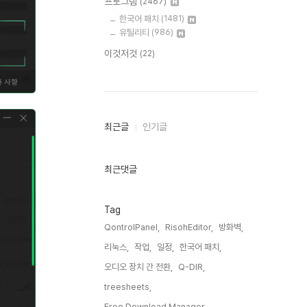
프로그램
(2467)
한국어 패치
(1481)
유틸리티
(986)
이것저것
(22)
최
최근글
인기글
근
글
과
인
최근댓글
기
글
Tag
QontrolPanel,
RisohEditor,
방화벽,
리눅스,
작업,
일정,
한국어 패치,
오디오 장치 간 전환,
Q-DIR,
treesheets,
Free Download Manager,