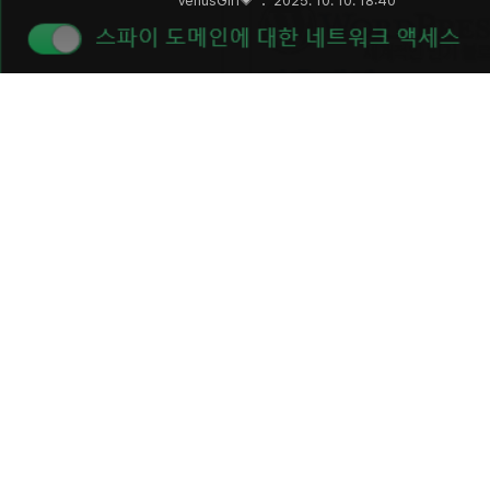
VenusGirl💗
2025. 10. 10. 18:40