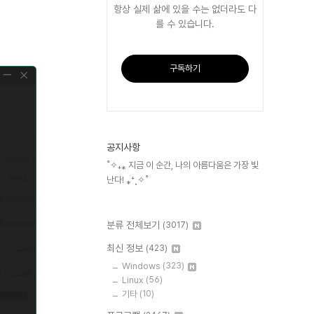
항상 실제 삶에 있을 수는 없더라도 다
를 수 있습니다.
구독하기
공지사항
˚✧₊⁎ 지금 이 순간, 나의 아름다움은 가장 빛
난다! ⁎⁺˳✧˚
분류 전체보기
(3017)
최신 정보
(423)
Windows
(323)
Linux
(56)
기타
(10)