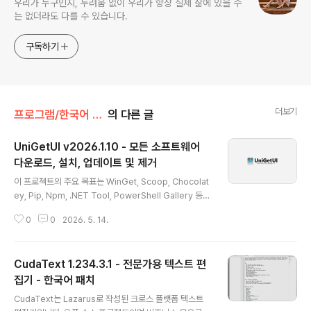
우리가 누구인지, 두려움 없이 우리가 항상 실제 삶에 있을 수
는 없더라도 다를 수 있습니다.
구독하기
더보기
프로그램/한국어 패치
의 다른 글
UniGetUI v2026.1.10 - 모든 소프트웨어
다운로드, 설치, 업데이트 및 제거
글 내용
이 프로젝트의 주요 목표는 WinGet, Scoop, Chocolat
ey, Pip, Npm, .NET Tool, PowerShell Gallery 등
Windows 10 및 11에서 가장 흔히 사용되는 CLI 패키지
0
0
2026. 5. 14.
관리자를 위한 직관적인 GUI를 만드는 것입니다 (패키지
관리자 호환성 표를 참조하세요!). 이 앱을 사용하면 지원되
는 패키지 관리자에 게시된 모든 소프트웨어를 쉽게 다운
CudaText 1.234.3.1 - 전문가용 텍스트 편
로드, 설치, 업데이트 및 제거할 수 있으며, 그 외에도 다양
한 작업을 수행할 수 있습니다.면책 조항: 이 프로젝트는 지
집기 - 한국어 패치
글 내용
원되는 패키지 관리자와 아무런 관련이 없으며, 완전히 비
CudaText는 Lazarus로 작성된 크로스 플랫폼 텍스트
공식적인 프로젝트입니다. UniGetUI 개발자인 저는 다운