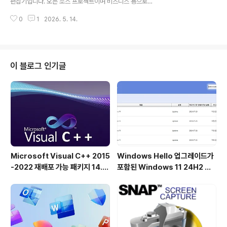
편집기입니다. 오픈 소스 프로젝트이며 비즈니스 용으로도
로드된 소프트웨어에 대해 어떠한 책임도 지지 않습니다.
무료로 사용할 수 있습니다. 매우 빠르게 시작됩니다. Linu
사용 시 주의를 기울여 주십시오.한국..
0
1
2026. 5. 14.
x on CPU Intel Core i3 3Hz에서 ~ 30 플러그인으로
약 0.3 초. 플러그인, 프린터, 코드 트리 파서, 외부 도구와
같은 Python 추가 기능으로 확장 할 수 있습니다. 구문 파
서는 EControl 엔진을 기반으로 기능이 풍부합니다 (일부
경쟁사만큼 빠르지는 않지만).특징많은 언어 (250개 이상
이 블로그 인기글
의 렉서)에 대한 구문 강조.코드 트리: 렉서가 허용하는 경
우 함수/클래스 등의 구조.코드 접기.다중 캐럿 및 다중 선
택.정규식으로 찾기/바꾸기.JSON 형식의 구성. 렉서 별
구성을 포함합니다.탭 UI.기본/보..
Microsoft Visual C++ 2015
Windows Hello 업그레이드가
-2022 재배포 가능 패키지 14.5
포함된 Windows 11 24H2 및
1.36231 공식 버전
25H2용 KB5101684 업데이트
출시