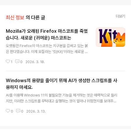
더보기
최신 정보
의 다른 글
Mozilla가 오래된 Firefox 마스코트를 죽였
습니다. 새로운 (귀여운) 마스코트는
글 내용
오랫동안 Firefox의 마스코트는 지구본을 감싸고 있는 붉
은 판다였습니다. 이제 모질라는 '킷(Kit)'이라는 새로운 마
스코트를 선보입니다.Image via Mozilla모질라는 마침
1
0
2026. 3. 18.
내 지구본을 감싸고 있는 이름 없는 붉은 판다라는 상징적
인 이미지를 버리고, '킷'이라는 새로운 마스코트를 공개했
습니다. 20년 동안 브라우저를 대표하는 유일한 상징이었
Windows의 용량을 줄이기 위해 AI가 생성한 스크립트를 사
던 로고보다 훨씬 더 친근한 느낌을 줍니다. 일본처럼 특정
지역에서는 폭스케(Foxkeh)라는 사랑받는 마스코트가 있
용하지 마세요.
글 내용
었지만, 지금까지는 모든 사용자를 아우르는 단일 캐릭터
AI를 이용해 Windows 11의 불필요한 기능을 제거하는 것은 매력적으로 들리
는 없었습니다. 모질라는 "새로운 인터넷 시대"에 접어들었
지만, 이러한 스크립트를 무턱대고 실행하는 것이 얼마나 위험한지를 보여주는
으며, 사용자들이 파이어폭스를 사용할 때 따뜻함과 친숙
사례이기도 합니다.Neowin에서는 Windows 설치에서 불필요한 기능을 제
함을 느낄 수 있도록 새로운 마스코트가 필요하다고 밝혔
0
0
2026. 3. 13.
거하는 데 사용할 수 있는 소프트웨어에 대해 정기적으로 다뤄왔습니다. 이러한
습니다. Kit은 파이어폭..
기사는 많은 독자들이 마이크로소프트가 운영체제에 추가한 AI 기능들을 제거
하여 설치를 더욱 깔끔하게 만들고 싶어하기 때문에 게재되는 것입니다. 하지만
이러한 불필요한 기능 제거 소프트웨어의 GitHub 페이지에는 항상 "사용 시 발