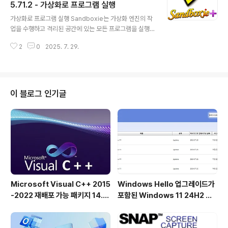
를 듣는 방식을 변경하고 싶을 때마다 시간과 번거로움을
5.71.2 - 가상화로 프로그램 실행
글 내용
절약하여 전체 오디오 환경을 개선합니다.전통적인 인터페
가상화로 프로그램 실행 Sandboxie는 가상화 엔진의 작
이스 없음퀵사운드 스위처는 기존의 사용자 인터페이스 없
업을 수행하고 격리된 공간에 있는 모든 프로그램을 실행
이도 작동하며, 간소화된 기능과 핵심 목적에 부합합니다.
하므로 파일 시스템이나 일반적으로 컴퓨터가 변경되지 않
즉, 긴 설치 과정을 거치지 않고 애플리케이션을 실행하기
2
0
2025. 7. 29.
습니다. 변경 사항이 감지되면 프로그램이 반응하고 격리
만 하면 됩니다. 활성화되면 ..
하여 나중에 삭제합니다. 위험한 웹 사이트를 방문할 때마
다 이 앱을 사용하세요.샌드 박스에는 최종 악성 소프트웨
어가 모두 포함되고 나중에 폐기됩니다. 프라이버시가 걱
정되는 경우에도 자유롭게 사용할 수 있습니다.모든 쿠키,
이 블로그 인기글
임시 파일 및 검색 기록은 샌드박스 내에 갇혀 있습니다. 그
리고 마지막 이점은 레지스트리가 너무 빨리 복잡해지지
않아 재시작 후 모든 것이 지워지지 않는다는 점입니다.이
응용 프로그램은 컴퓨터에 해를 입힐 염려없이 새 응용 프
로그램을 실행할 수있는 통제되고 격리된 환경..
Microsoft Visual C++ 2015
Windows Hello 업그레이드가
-2022 재배포 가능 패키지 14.5
포함된 Windows 11 24H2 및
1.36231 공식 버전
25H2용 KB5101684 업데이트
출시