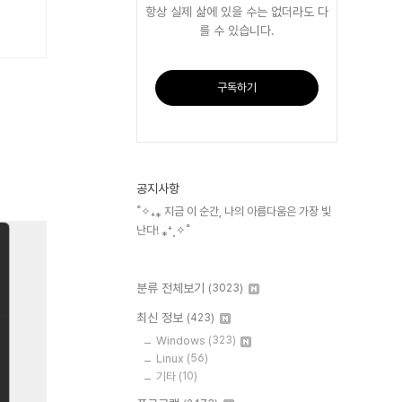
항상 실제 삶에 있을 수는 없더라도 다
를 수 있습니다.
구독하기
공지사항
˚✧₊⁎ 지금 이 순간, 나의 아름다움은 가장 빛
난다! ⁎⁺˳✧˚
분류 전체보기
(3023)
최신 정보
(423)
Windows
(323)
Linux
(56)
기타
(10)