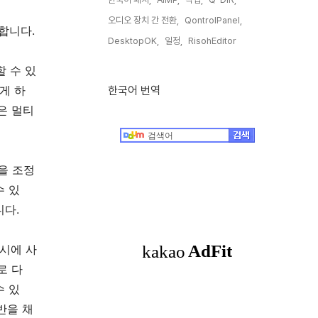
오디오 장치 간 전환,
QontrolPanel,
합니다.
DesktopOK,
일정,
RisohEditor,
할 수 있
게 하
한국어 번역
은 멀티
을 조정
수 있
니다.
동시에 사
로 다
수 있
반을 채