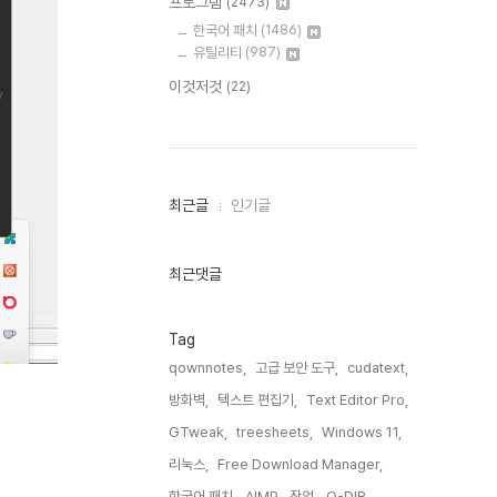
프로그램
(2473)
한국어 패치
(1486)
유틸리티
(987)
이것저것
(22)
최
최근글
인기글
근
글
과
인
최근댓글
기
글
Tag
qownnotes,
고급 보안 도구,
cudatext,
방화벽,
텍스트 편집기,
Text Editor Pro,
GTweak,
treesheets,
Windows 11,
리눅스,
Free Download Manager,
한국어 패치,
AIMP,
작업,
Q-DIR,