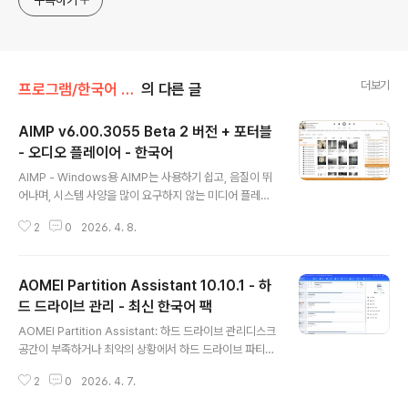
구독하기
더보기
프로그램/한국어 패치
의 다른 글
AIMP v6.00.3055 Beta 2 버전 + 포터블
- 오디오 플레이어 - 한국어
글 내용
AIMP - Windows용 AIMP는 사용하기 쉽고, 음질이 뛰
어나며, 시스템 사양을 많이 요구하지 않는 미디어 플레이
어를 원하셨다면 AIMP를 살펴보세요. 완벽한 음질을 추구
2
0
2026. 4. 8.
하는 오디오 애호가든, 방대한 재생 목록을 관리하는 일반
사용자든 AIMP는 만족스러운 경험을 제공합니다. 오디오
플레이어 중 AIMP처럼 간편함과 세련됨의 완벽한 균형을
AOMEI Partition Assistant 10.10.1 - 하
이룬 제품은 드뭅니다. 가볍지만 강력한 AIMP는 당신의
음악 감상 경험을 한 차원 높여줄 도구이며, 이 모든 것을
드 드라이브 관리 - 최신 한국어 팩
글 내용
부담 없이 누릴 수 있습니다.Windows 및 Linux용 강력
AOMEI Partition Assistant: 하드 드라이브 관리디스크
한 무료 오디오 플레이어 (Wine을 통해)로 로컬 파일, NA
공간이 부족하거나 최악의 상황에서 하드 드라이브 파티션
S, 클라우드 및 팟캐스트를 지원합니다. 또한 오디오 파일
을 정리하는 데 어려움을 겪은 적이 있다면 얼마나 답답한
로 작동할 수 있는 강력한 도구도 포함되어 있습니다.주요
2
0
2026. 4. 7.
지 잘 아실 겁니다. AOMEI Partition Assistant는 디스
특징 및..
크 관리를 쉽고 효율적이며, 무엇보다 안전하게 만들어 주