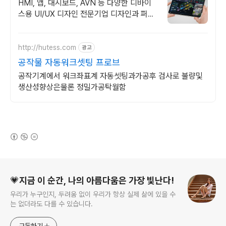
포트폴리오
HMI, 앱, 대시보드, AVN 등 다양한 디바이
스용 UI/UX 디자인 전문기업 디자인과 퍼블
리싱부터 프런트엔드까지 맞춤 개발
http://hutess.com
광고
공작물 자동워크셋팅 프로브
공작기계에서 워크좌표계 자동셋팅과가공후 검사로 불량및
생산성향상은물론 정밀가공탁월함
(새창열림)
로그 정보
💗지금 이 순간, 나의 아름다움은 가장 빛난다!
우리가 누구인지, 두려움 없이 우리가 항상 실제 삶에 있을 수
는 없더라도 다를 수 있습니다.