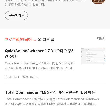
우리가 누구인지, 두려움 없이 우리가 항상 실제 삶에 있을 수
는 없더라도 다를 수 있습니다.
구독하기
더보기
프로그램/한국어 패치
의 다른 글
QuickSoundSwitcher 1.7.3 - 오디오 장치
간 전환
글 내용
QuickSoundSwitcher는 기계에서 다양한 오디오 장치
간 전환 과정을 간소화합니다.사운드 제어 기능을 향상시
킨 빠른 사운드 전환기QuickSoundSwitcher는 번거로
3
1
2025. 8. 20.
운 설정 메뉴를 통해 오디오 출력을 변경하는 대신 버튼 하
나만 누르면 헤드폰, 스피커, 외부 사운드 시스템과 같은 장
치 간에 원활하게 전환할 수 있습니다. 이 사용자 친화적인
Total Commander 11.56 정식 버전 + 한국어 확장 메뉴
애플리케이션은 오디오 설정에 빠르게 액세스하여 오디오
글 내용
를 듣는 방식을 변경하고 싶을 때마다 시간과 번거로움을
Total Commander 확장 한국어 메뉴는 Total Commander와 Windows
절약하여 전체 오디오 환경을 개선합니다.전통적인 인터페
의 거의 대부분의 기능을 집약하여 최대한 끌어내서 사용하는데 집중되어 있습
이스 없음퀵사운드 스위처는 기존의 사용자 인터페이스 없
니다. ▶ Total Commandr 확장 한국어 메뉴별 스크린 샷▶ Windows 10