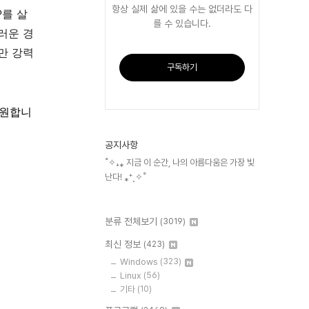
항상 실제 삶에 있을 수는 없더라도 다
P를 살
를 수 있습니다.
러운 경
만 강력
구독하기
 지원합니
공지사항
˚✧₊⁎ 지금 이 순간, 나의 아름다움은 가장 빛
난다! ⁎⁺˳✧˚
분류 전체보기
(3019)
최신 정보
(423)
Windows
(323)
Linux
(56)
기타
(10)