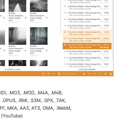
.MIDI, .MO3, .MOD, .M4A, .M4B,
.OPUS, .RMI, .S3M, .SPX, .TAK,
.DFF, MKA, AA3, AT3, OMA, .WebM,
H (YouTube)