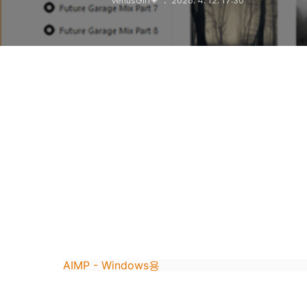
VenusGirl💗
2026. 4. 12. 17:30
AIMP - Windows용