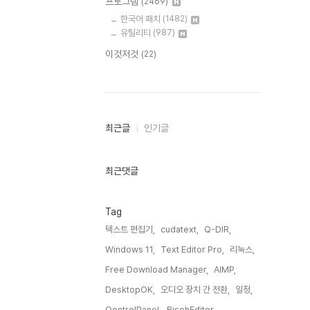
프로그램
(2469)
한국어 패치
(1482)
유틸리티
(987)
이것저것
(22)
최
최근글
인기글
근
글
과
인
최근댓글
기
글
Tag
텍스트 편집기,
cudatext,
Q-DIR,
Windows 11,
Text Editor Pro,
리눅스,
Free Download Manager,
AIMP,
DesktopOK,
오디오 장치 간 전환,
일정,
QontrolPanel,
RisohEditor,