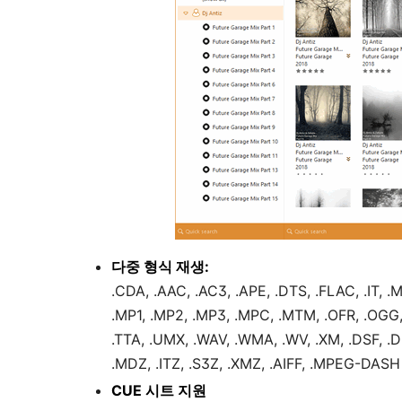
다중 형식 재생:
.CDA, .AAC, .AC3, .APE, .DTS, .FLAC, .IT, 
.MP1, .MP2, .MP3, .MPC, .MTM, .OFR, .OGG, 
.TTA, .UMX, .WAV, .WMA, .WV, .XM, .DSF, 
.MDZ, .ITZ, .S3Z, .XMZ, .AIFF, .MPEG-DAS
CUE 시트 지원