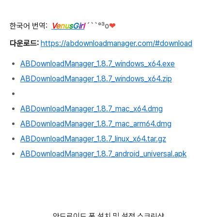
한국어 번역:
V
e
n
u
s
G
i
r
l
´``°³о
❤
다운로드:
https://abdownloadmanager.com/#download
ABDownloadManager_1.8.7_windows_x64.exe
ABDownloadManager_1.8.7_windows_x64.zip
ABDownloadManager_1.8.7_mac_x64.dmg
ABDownloadManager_1.8.7_mac_arm64.dmg
ABDownloadManager_1.8.7_linux_x64.tar.gz
ABDownloadManager_1.8.7_android_universal.apk
안드로이드 폰 설치 및 설정 스크린샷