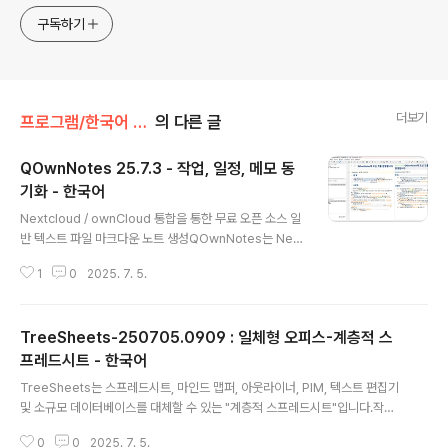
구독하기
더보기
프로그램/한국어 패치
의 다른 글
QOwnNotes 25.7.3 - 작업, 일정, 메모 동
기화 - 한국어
글 내용
Nextcloud / ownCloud 통합을 통한 무료 오픈 소스 일
반 텍스트 파일 마크다운 노트 생성QOwnNotes는 Next
cloud 노트 및 ownCloud 노트와 함께 작동하는 GNU/L
1
0
2025. 7. 5.
inux, macOS 및 Windows용 마크다운 지원 및 작업관
리 목록 관리자가 있는 오픈 소스 메모장입니다.QOwnNo
tes를 사용하여 생각을 기록하고 나중에 Android용 Ne
TreeSheets-250705.0909 : 일체형 오피스-계층적 스
xtcloud 노트 또는 Nextcloud/ownCloud 웹 서비스와
같은 모바일 장치에서 생각을 편집하거나 검색할 수 있습
프레드시트 - 한국어
글 내용
니다.노트는 일반 텍스트 마크다운 파일로 저장되며 Next
TreeSheets는 스프레드시트, 마인드 맵퍼, 아웃라이너, PIM, 텍스트 편집기
cloud의 파일 동기화 기능과 동기화됩니다. 물론 Syncin
및 소규모 데이터베이스를 대체할 수 있는 "계층적 스프레드시트"입니다.작업
g 또는 Dropbox와 같은 다른 소프트웨어도 사용할 수 있
목록, 캘린더, 프로젝트 관리, 브레인스토밍, 아이디어 정리, 계획, 요구 사항 수
습니다.Nextcloud / ..
0
0
2025. 7. 5.
집, 정보 발표 등 모든 종류의 데이터 조직에 적합합니다.스프레드시트와 비슷