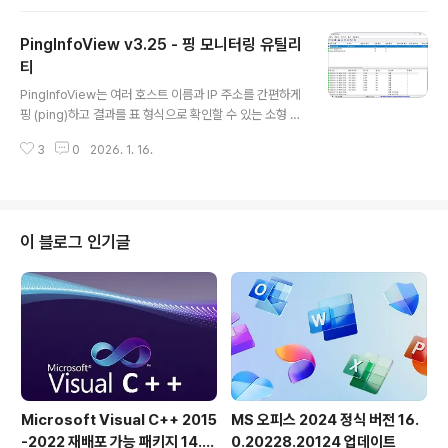
없이도 목표를 달성할 수 있습니다. 이는 테스트 페이지 인
쇄에 불과합니다. 올바른 인쇄는 특히 새 프린터의 경우 매
PingInfoView v3.25 - 핑 모니터링 유틸리
우 중요합니다. 결함이 있는 프린터의 경우 기존 보증 기간
이 만료될 때까지 너무 오래 기다리지 마십시오. 이는 값비
티
글 내용
싼 프린터에만 중요한 문제가 아닙니다! Print.Test.Pag
PingInfoView는 여러 호스트 이름과 IP 주소를 간편하게
e.OK의 주요 기능◆ 테스트 페이지 출력◆ 인쇄 테스트
핑 (ping)하고 결과를 표 형식으로 확인할 수 있는 소형 유
로 Windows 컬러 팔레트◆ 사용자 정의 가능한 그라디
틸리티입니다.지정한 시간 (초) 간격으로 모든 호스트에 자
언트 테스트◆ 인쇄 품질을 간접적으로 향상시킵니다다른
3
0
2026. 1. 16.
동으로 핑을 보내고, 성공 및 실패 횟수와 평균 핑 시간을
옵션..
표시합니다.핑 결과를 텍스트/HTML/XML 파일로 저장하
거나 클립보드에 복사할 수도 있습니다.PingInfoView는 I
CMP 핑과 TCP 핑을 모두 지원합니다.
이 블로그 인기글
Microsoft Visual C++ 2015
MS 오피스 2024 정식 버전 16.
-2022 재배포 가능 패키지 14.5
0.20228.20124 업데이트