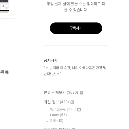
항상 실제 삶에 있을 수는 없더라도 다
를 수 있습니다.
구독하기
공지사항
˚✧₊⁎ 지금 이 순간, 나의 아름다움은 가장 빛
 완료
난다! ⁎⁺˳✧˚
분류 전체보기
(3020)
최신 정보
(423)
Windows
(323)
Linux
(56)
기타
(10)