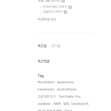
프로그램
(2470)
한국어 패치
(1483)
유틸리티
(987)
이것저것
(22)
최
최근글
인기글
근
글
과
인
최근댓글
기
글
Tag
RisohEditor,
qownnotes,
treesheets,
QontrolPanel,
고급 보안 도구,
Text Editor Pro,
cudatext,
AIMP,
일정,
DesktopOK,
오디오 장치 간 전환,
리눅스,