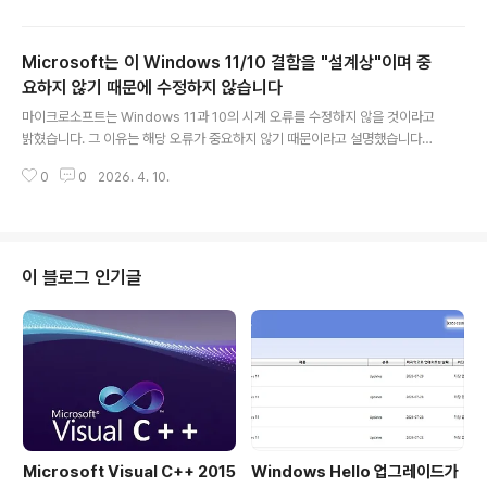
스템 관리 작업을 수행할 수 있도록 해주는 매우 유용한 명
령줄 기반 유틸리티입니다. 마이크로소프트는 최근 여러
Microsoft는 이 Windows 11/10 결함을 "설계상"이며 중
차례에 걸쳐 2026년까지 다양한 개선 계획을 통해 이 기
본 Windows 유틸리티를 향상시킬 것이라고 밝혔습니다.
요하지 않기 때문에 수정하지 않습니다
글 내용
이제 마이크로소프트는 PowerShell 버전 설치를 간소화
마이크로소프트는 Windows 11과 10의 시계 오류를 수정하지 않을 것이라고
하는 한 가지 방법을 공개했습니다.이달 말 출시 예정인 P
밝혔습니다. 그 이유는 해당 오류가 중요하지 않기 때문이라고 설명했습니다최
owerShell 7.7-preview.1부터 마이크로소프트는 MSI
근 마이크로소프트의 한 베테랑 엔지니어는 Windows 95의 가장 큰 문제점
설치 패키지 대신 MSIX를 사용할 예정입니다. 마이크로
0
0
2026. 4. 10.
중 하나로 호환성 문제를 꼽았습니다. 당시 문제는 앱이 아예 작동하지 않을 정
소..
도로 심각했으며, Windows 11의 사용자 경험이 최악이었던 것은 심지어 Win
dows 95를 싫어하는 사람들조차 인정할 정도였습니다.이러한 사용자 경험과
관련하여 마이크로소프트는 오늘 새로운 지원 문서를 통해 시각적 오류를 수정
하지 않을 것이라고 밝혔습니다. 그 이유는 해당 오류가 "의도된 설계"이며, 수
이 블로그 인기글
정하는 것이 중요하지 않기 때문이라고 설명했습니다.무슨 오류인지 궁금해하
시는 분들을 위해 설..
Microsoft Visual C++ 2015
Windows Hello 업그레이드가