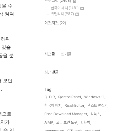
프로그램
(2468)
업을 수
한국어 패치
(1481)
상 켜져
유틸리티
(987)
이것저것
(22)
 하위
 있습
최
최근글
인기글
활동을 분
근
글
과
인
최근댓글
기
해 모던
글
,
Tag
Q-DIR,
QontrolPanel,
Windows 11,
한국어 패치,
RisohEditor,
텍스트 편집기,
동으로
Free Download Manager,
리눅스,
장치가
AIMP,
고급 보안 도구,
방화벽,
 수 있
qownnotes,
GTweak,
cudatext,