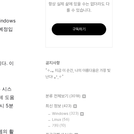
항상 실제 삶에 있을 수는 없더라도 다
를 수 있습니다.
ndows
 예정입
구독하기
다. 이
공지사항
˚✧₊⁎ 지금 이 순간, 나의 아름다움은 가장 빛
난다! ⁎⁺˳✧˚
는 시스
분류 전체보기
(3018)
데 도움
시 5분
최신 정보
(423)
Windows
(323)
Linux
(56)
기타
(10)
템의 활