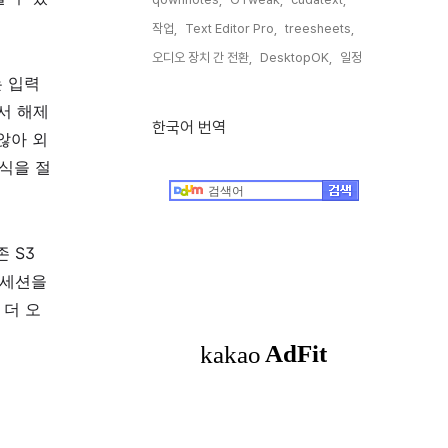
작업,
Text Editor Pro,
treesheets,
오디오 장치 간 전환,
DesktopOK,
일정,
는 입력
서 해제
한국어 번역
않아 외
인식을 절
 S3
 세션을
 더 오