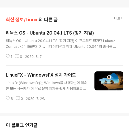
더보기
최신 정보/Linux
의 다른 글
리눅스 OS - Ubuntu 20.04.1 LTS (장기 지원)
글 내용
리눅스 OS - Ubuntu 20.04.1 LTS (장기 지원) 이 프로젝트 평가한 Łukasz
Zemczak은 배포판의 커뮤니티 에디션과 함께 Ubuntu 20.04.1의 출시를 발
표했습니다. 이러한 새 빌드에는 대부분 패키지에 대한 버그 수정이 포함되어
1
0
2020. 8. 7.
새 설치를 업데이트하는 데 필요한 시간을 줄입니다. "Ubuntu 팀은 데스크톱,
서버 및 클라우드 제품에 대한 Ubuntu 20.04.1 LTS (장기 지원)의 출시와 함
께 장기 지원이 포함된 다른 Ubuntu 버전을 발표하게 되어 기쁩니다. 릴리스에
LinuxFX - WindowsFX 설치 가이드
는 많은 업데이트가 포함되어 있으며 업데이트된 설치 미디어가 제공되어 설치
글 내용
후 다운로드해야 하는 업데이트가 더 적습니다. 여기에는 Ubuntu 20.04 LTS
Linuxfx (Windowsfx)는 Windows를 사용하는데 익숙
와의 안정성 및 호환성 유지에 중점을 둔 기..
한 모든 사용자가 이 무료 운영 체제를 쉽게 사용하도록 설
계된 Linux 배포판 입니다. 이 Linux 배포판은 단순히 배
8
0
2020. 7. 29.
경을 변경하고 Windows 10 처럼 보이게 몇 가지 아이콘
을 추가하는 것이 아닙니다. 개발자는 우리가 보는 곳마다
Windows 10처럼 보이도록 열심히 노력했습니다. 그만
큼 창 테마 개인 폴더의 아이콘을 포함하여 실질적으로 모
든 Windows 아이콘을 찾을 수 있을뿐만 아니라 Micros
이 블로그 인기글
oft 운영 체제와 매우 유사합니다. 개요 Linuxfx는 Ubunt