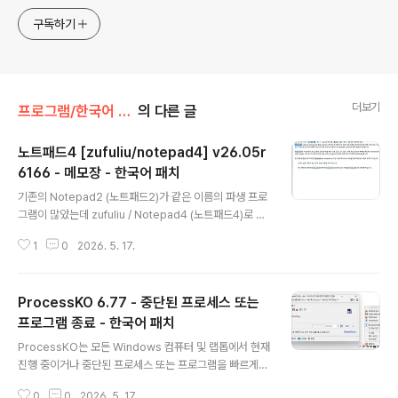
구독하기
더보기
프로그램/한국어 패치
의 다른 글
노트패드4 [zufuliu/notepad4] v26.05r
6166 - 메모장 - 한국어 패치
글 내용
기존의 Notepad2 (노트패드2)가 같은 이름의 파생 프로
그램이 많았는데 zufuliu / Notepad4 (노트패드4)로 명
칭을 바꾸고 독자적인 이름을 갖게 되었습니다.이것은 파
1
0
2026. 5. 17.
생되는 대부분의 Notepad4의 기반이 되는 버전입니다.
미니 탐색기 metapath가 포함되어 있습니다. Notepad
4-zufuliu는 Windows용 경량 Scintilla 기반 텍스트 편
ProcessKO 6.77 - 중단된 프로세스 또는
집기로, 많은 프로그래밍 언어와 문서에 대한 구문 강조, 코
드 접기, 자동 완성 및 API 목록이 있으며 파일 브라우저 플
프로그램 종료 - 한국어 패치
글 내용
러그인 metapath-zufuliu와 함께 번들로 제공됩니다.N
ProcessKO는 모든 Windows 컴퓨터 및 랩톱에서 현재
otepad4는 약 80개의 프로그래밍 언어/문서를 위한 구
진행 중이거나 중단된 프로세스 또는 프로그램을 빠르게
문 강조, 코드 접기, 자동 완성 및 API 목록을 제공하는 Wi
종료할 수 있는 작고 유용한 도구입니다.ProcessKO는 P
ndows용 경량 Scint..
0
0
2026. 5. 17.