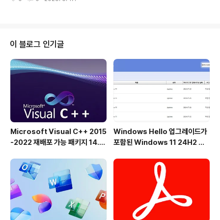
C에 매우 익숙한 전문가와 사용자뿐만 아니라 호기심 많은
Windows 사용자에게도 더 적합합니다. 개발자 또는 프
로그램 테스터가 프로그램이 중단되고 작업 관리자를 통해
닫을 수없는 것은 드문 일이 아닙니다. 주요 기능:좋아하는
KO 생성관리 모드프로세스 종료 시간 간격 조정 가능바로
이 블로그 인기글
가기로 종료기타... 기타 옵션 및 사양매우 작은 프로그램낮
은 CPU 사용량옵션 번역 기능한국어 한국어 공식 번역: V
enusGirl ´``°³о❤ ProcessKO.zip ProcessKO_Un
icode.zip ProcessKO_Win98.zi..
Microsoft Visual C++ 2015
Windows Hello 업그레이드가
-2022 재배포 가능 패키지 14.5
포함된 Windows 11 24H2 및
1.36231 공식 버전
25H2용 KB5101684 업데이트
출시